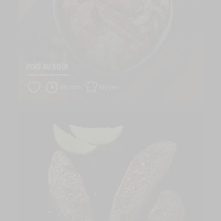
POKÉ AU BŒUF
45 min
Moyen