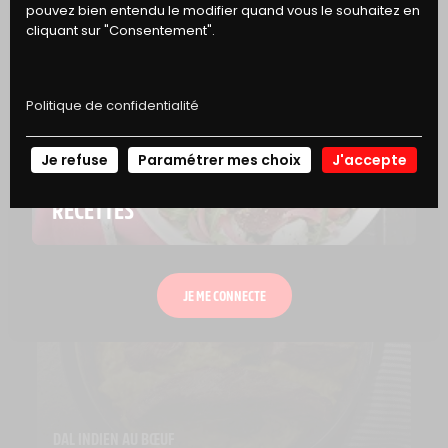
pouvez bien entendu le modifier quand vous le souhaitez en
cliquant sur "Consentement".
BARBECUE ORIENTAL
60 min
Facile
Politique de confidentialité
Je refuse
Paramétrer mes choix
J'accepte
NOS
RECETTES
JE ME CONNECTE
DAL INDIEN AU BŒUF