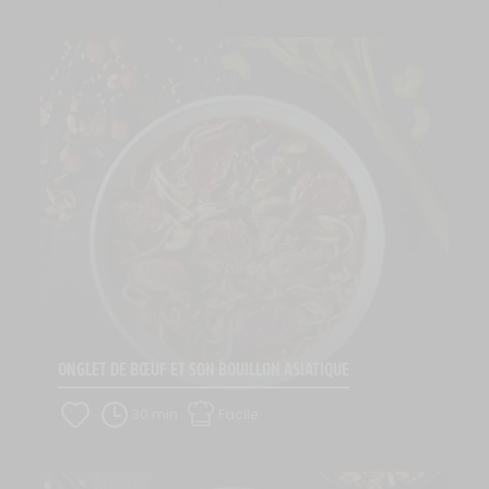
ONGLET DE BŒUF ET SON BOUILLON ASIATIQUE
30 min
Facile