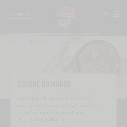
Panneau de gestion des cookies
CHARAL
& MOI
ACCUEIL
>
RECETTE & ASTUCES
>
CUISINE DU MONDE
CUISINE DU MONDE
Envie d’exotisme, Charal vous fait
voyager au travers de savoureuses
recettes à base de bœuf, aux
inspirations d’ailleurs.