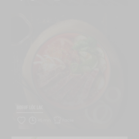
BOEUF LÔC LAC
45 min
Facile