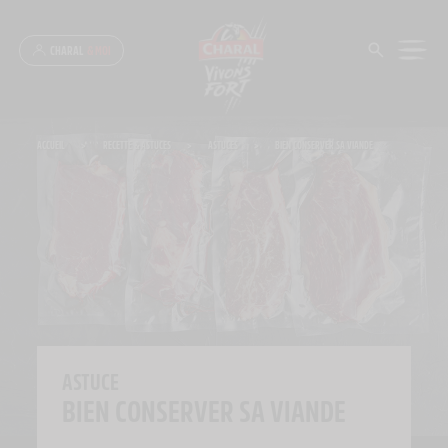
Panneau de gestion des cookies
CHARAL
& MOI
ACCUEIL
>
RECETTE & ASTUCES
>
ASTUCES
>
BIEN CONSERVER SA VIANDE
ASTUCE
BIEN CONSERVER SA VIANDE