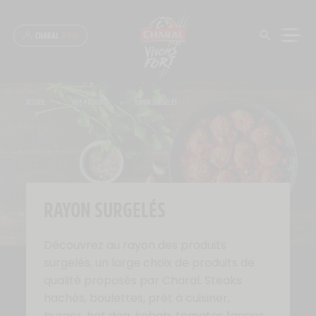
Panneau de gestion des cookies
CHARAL
& MOI
ACCUEIL
>
NOS PRODUITS
>
RAYON SURGELÉS
RAYON SURGELÉS
Découvrez au rayon des produits
surgelés, un large choix de produits de
qualité proposés par Charal. Steaks
hachés, boulettes, prêt à cuisiner,
burger, hot dog, kebab, tomates farcies…