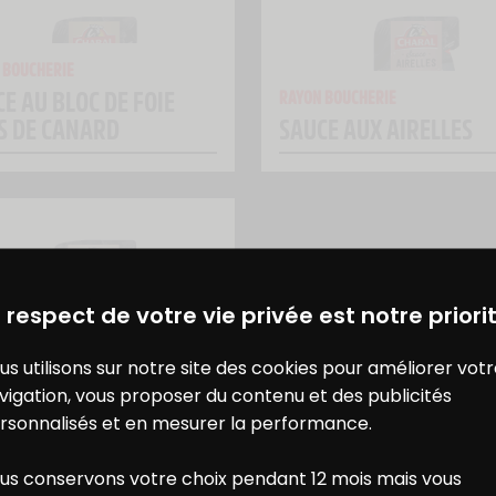
 BOUCHERIE
E AU BLOC DE FOIE
RAYON BOUCHERIE
S DE CANARD
SAUCE AUX AIRELLES
DES BONS PLANS AVEC CHARAL
& MOI
 BOUCHERIE
 respect de votre vie privée est notre priorit
E FIGUES ET
TERNES
us utilisons sur notre site des cookies pour améliorer vot
vigation, vous proposer du contenu et des publicités
rsonnalisés et en mesurer la performance.
us conservons votre choix pendant 12 mois mais vous