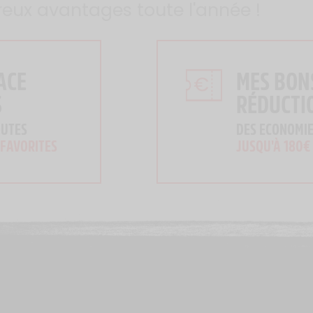
reux avantages toute l'année !
ACE
MES BON
S
RÉDUCTI
OUTES
DES ECONOMIE
 FAVORITES
JUSQU'À 180€