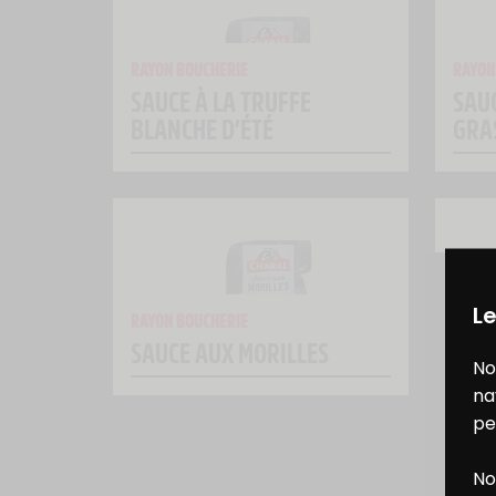
RAYON BOUCHERIE
RAYON
SAUCE À LA TRUFFE
SAUC
BLANCHE D’ÉTÉ
GRA
RAYON
Le
SAUC
RAYON BOUCHERIE
SAUCE AUX MORILLES
SAU
No
na
pe
No