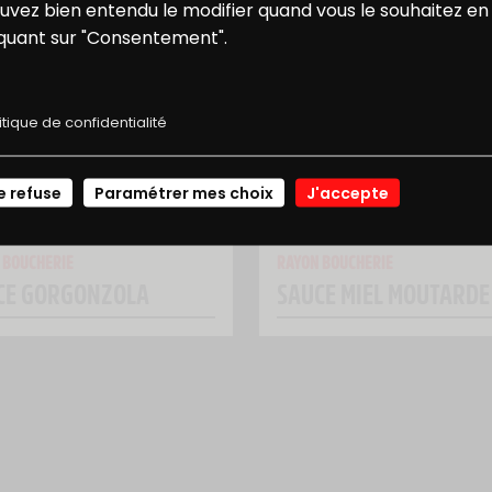
ONS
NOS
uvez bien entendu le modifier quand vous le souhaitez en
ATIVES
iquant sur "Consentement".
E RÉDUCTION
RECETTES
itique de confidentialité
JE ME CONNECTE
e refuse
Paramétrer mes choix
J'accepte
 BOUCHERIE
RAYON BOUCHERIE
CE GORGONZOLA
SAUCE MIEL MOUTARDE