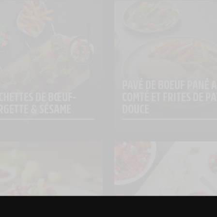
PAVÉ DE BOEUF PANÉ A
CHETTES DE BŒUF-
COMTÉ ET FRITES DE PA
RGETTE & SÉSAME
DOUCE
DES BONS PLANS AVEC CHARAL
& MOI