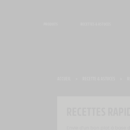
Panneau de gestion des cookies
PRODUITS
RECETTES & ASTUCES
ACCUEIL
>
RECETTE & ASTUCES
>
R
RECETTES RAPI
Envie d’un bon plat à base 