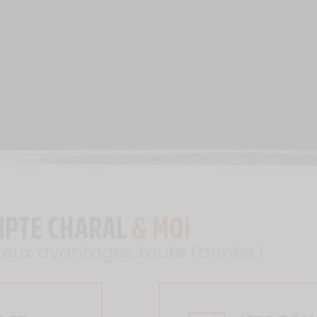
MPTE CHARAL
& MOI
reux avantages toute l'année !