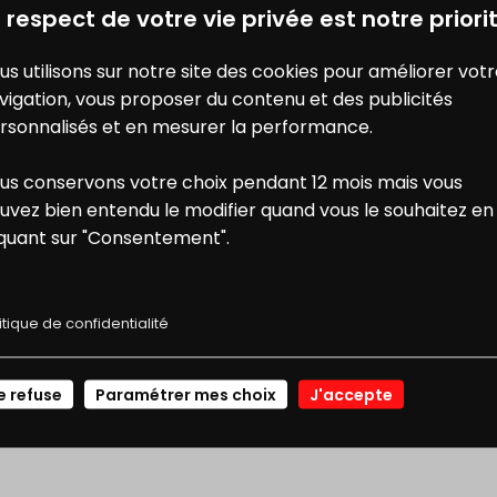
 respect de votre vie privée est notre priorit
OGNAISE RAPIDE
TARTARE À LA GRECQU
us utilisons sur notre site des cookies pour améliorer vot
vigation, vous proposer du contenu et des publicités
rsonnalisés et en mesurer la performance.
us conservons votre choix pendant 12 mois mais vous
ONS
NOS
uvez bien entendu le modifier quand vous le souhaitez en
iquant sur "Consentement".
E RÉDUCTION
RECETTES
itique de confidentialité
TARTINE AU TARTARE D
BŒUF
SCHETTA AU BŒUF 
JE ME CONNECTE
ITÉE
e refuse
Paramétrer mes choix
J'accepte