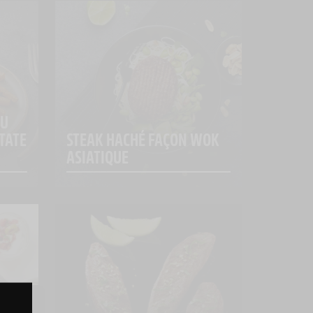
U 
TATE 
STEAK HACHÉ FAÇON WOK 
ASIATIQUE