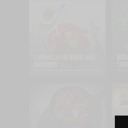
CARPACCIO DE BŒUF AUX 
BRO
AGRUMES
COU