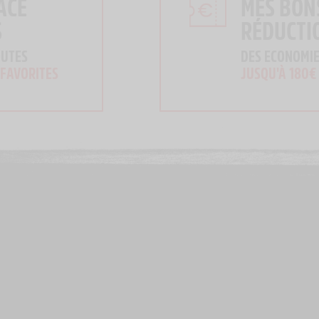
ACE
MES BON
S
RÉDUCTI
OUTES
DES ECONOMIE
 FAVORITES
JUSQU'À 180€