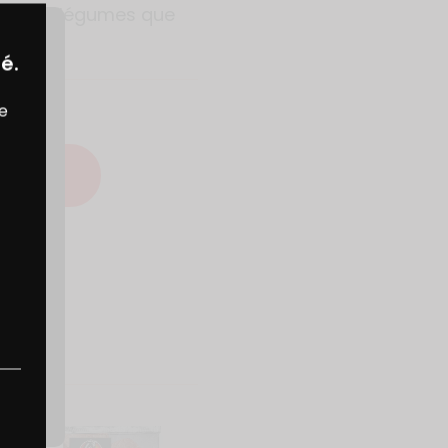
oêlée de légumes que
âpé.
é.
re
ECETTE