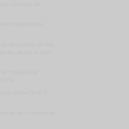
avec une noix de
ement égouttés et
-filets avec un filet
ez-les de sel et d’un
vif 1 minute de
cchis.
sson entre 1’10 et 3
ors du feu à la poêlée