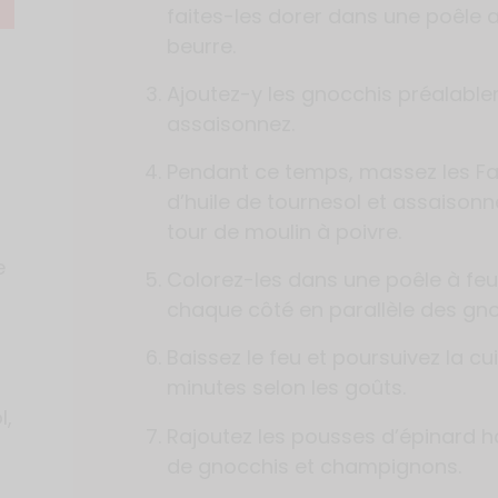
faites-les dorer dans une poêle 
beurre.
Ajoutez-y les gnocchis préalabl
assaisonnez.
Pendant ce temps, massez les Faux
d’huile de tournesol et assaisonn
tour de moulin à poivre.
e
Colorez-les dans une poêle à feu 
chaque côté en parallèle des gno
Baissez le feu et poursuivez la cui
minutes selon les goûts.
l,
Rajoutez les pousses d’épinard h
de gnocchis et champignons.