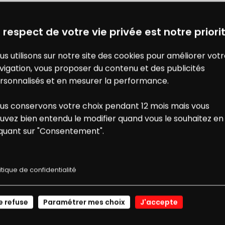
Servez les Faux-filets avec la p
DES BONS PLANS AVEC CHARAL
& MOI
vous parsèmerez de parmesan r
 respect de votre vie privée est notre priorit
us utilisons sur notre site des cookies pour améliorer vot
vigation, vous proposer du contenu et des publicités
rsonnalisés et en mesurer la performance.
AJOUTER À MON CARNET DE R
us conservons votre choix pendant 12 mois mais vous
ONS
NOS
uvez bien entendu le modifier quand vous le souhaitez en
iquant sur "Consentement".
E RÉDUCTION
RECETTES
À TESTER AUSSI AVEC
itique de confidentialité
JE ME CONNECTE
e refuse
Paramétrer mes choix
J'accepte