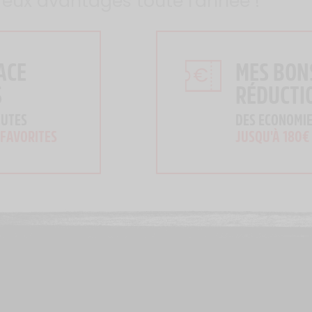
reux avantages toute l'année !
ACE
MES BON
S
RÉDUCTI
OUTES
DES ECONOMIE
 FAVORITES
JUSQU'À 180€