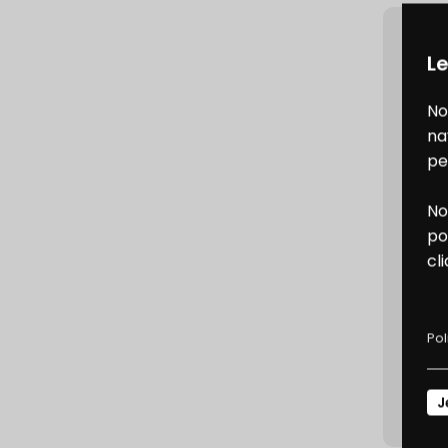
Le
No
na
pe
No
B
po
cl
D
Pol
J