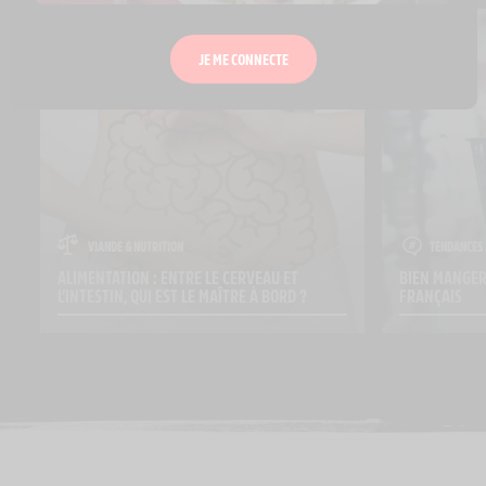
JE ME CONNECTE
VIANDE & NUTRITION
TENDANCES 
ALIMENTATION : ENTRE LE CERVEAU ET 
BIEN MANGER 
L’INTESTIN, QUI EST LE MAÎTRE À BORD ?
FRANÇAIS