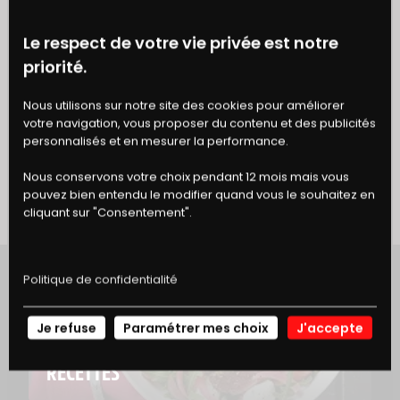
Le respect de votre vie privée est notre
Pour toute demande liées à une
priorité.
demande de réactivation du lien
d’impression du webcoupon, vous
BONS
Nous utilisons sur notre site des cookies pour améliorer
pouvez vous rendre sur ce formulaire :
votre navigation, vous proposer du contenu et des publicités
DE RÉDUCTION
personnalisés et en mesurer la performance.
conso.highco-data.fr
Nous conservons votre choix pendant 12 mois mais vous
pouvez bien entendu le modifier quand vous le souhaitez en
cliquant sur "Consentement".
Politique de confidentialité
À LIRE AUSSI
Je refuse
Paramétrer mes choix
J'accepte
NOS
RECETTES