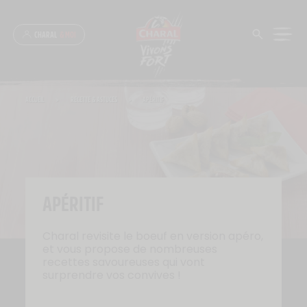
Panneau de gestion des cookies
CHARAL
& MOI
ACCUEIL
>
RECETTE & ASTUCES
>
APÉRITIF
APÉRITIF
Charal revisite le boeuf en version apéro,
et vous propose de nombreuses
recettes savoureuses qui vont
surprendre vos convives !