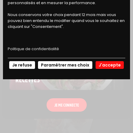
DE RÉDUCTION
personnalisés et en mesurer la performance.
Nous conservons votre choix pendant 12 mois mais vous
pouvez bien entendu le modifier quand vous le souhaitez en
SAMOUSSAS AU BŒUF
cliquant sur "Consentement".
30 min
Moyen
Politique de confidentialité
Je refuse
Paramétrer mes choix
J'accepte
NOS
RECETTES
JE ME CONNECTE