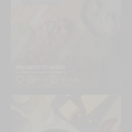
MINIS TARTELETTES AU BŒUF
30 min
Très facile