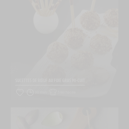
SUCETTES DE BŒUF AU FOIE GRAS MI-CUIT
30 min
Très facile