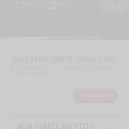
30 min
Très facile
R
CRÉEZ VOTRE COMPTE CHARAL
& MOI
Et profitez de nombreux avantages
toute l'année !
S’INSCRIRE
MON ESPACE RECETTES