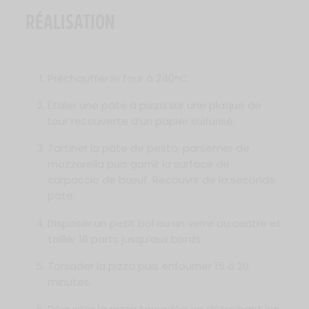
RÉALISATION
Préchauffer le four à 240°C.
Étaler une pâte à pizza sur une plaque de
four recouverte d’un papier sulfurisé.
Tartiner la pâte de pesto, parsemer de
mozzarella puis garnir la surface de
carpaccio de bœuf. Recouvrir de la seconde
pâte.
Disposer un petit bol ou un verre au centre et
tailler 16 parts jusqu’aux bords.
Torsader la pizza puis enfourner 15 à 20
minutes.
Déguster la pizza torsadée en détachant les