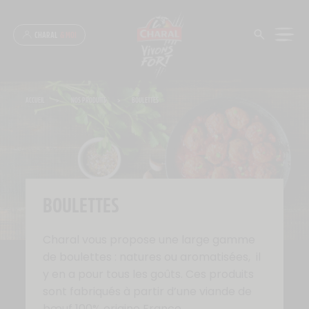
Panneau de gestion des cookies
CHARAL
& MOI
ACCUEIL
>
NOS PRODUITS
>
BOULETTES
BOULETTES
Charal vous propose une large gamme
de boulettes : natures ou aromatisées, il
y en a pour tous les goûts. Ces produits
sont fabriqués à partir d’une viande de
bœuf 100% origine France.