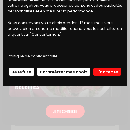
BONS
votre navigation, vous proposer du contenu et des publicités
DE RÉDUCTION
personnalisés et en mesurer la performance.
Nous conservons votre choix pendant 12 mois mais vous
pouvez bien entendu le modifier quand vous le souhaitez en
RAYON SURGELÉS
cliquant sur "Consentement".
MINI BOULETTES AU BŒUF HAPPY FAMILY
Politique de confidentialité
Je refuse
Paramétrer mes choix
J'accepte
NOS
RECETTES
JE ME CONNECTE
RAYON BOUCHERIE
BOULETTES AU BŒUF À LA NAPOLITAINE