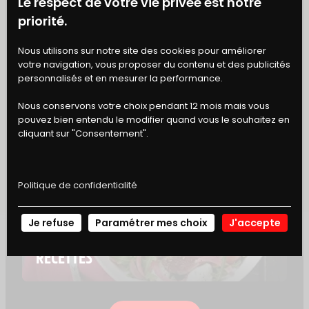
Le respect de votre vie privée est notre
priorité.
BONS
Nous utilisons sur notre site des cookies pour améliorer
votre navigation, vous proposer du contenu et des publicités
DE RÉDUCTION
personnalisés et en mesurer la performance.
Nous conservons votre choix pendant 12 mois mais vous
pouvez bien entendu le modifier quand vous le souhaitez en
cliquant sur "Consentement".
TOUT SAVOIR SUR L’IMOCA CHARAL
Politique de confidentialité
Je refuse
Paramétrer mes choix
J'accepte
NOS
RECETTES
CRÉEZ VOTRE COMPTE CHARAL
& MOI
Et profitez de nombreux avantages
toute l'année !