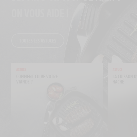
ON VOUS AIDE !
TOUTES LES ASTUCES
ASTUCE
ASTUCE
COMMENT CUIRE VOTRE 
LA CUISSON D
VIANDE ?
HACHÉ