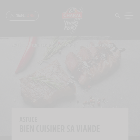
Panneau de gestion des cookies
CHARAL
& MOI
ACCUEIL
>
RECETTE & ASTUCES
>
ASTUCES
>
BIEN CUISINER SA VIANDE
ASTUCE
BIEN CUISINER SA VIANDE