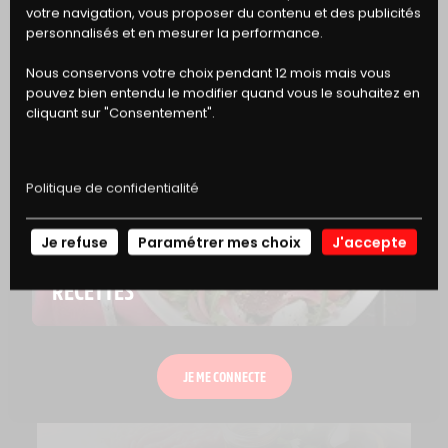
votre navigation, vous proposer du contenu et des publicités
DE RÉDUCTION
personnalisés et en mesurer la performance.
Nous conservons votre choix pendant 12 mois mais vous
pouvez bien entendu le modifier quand vous le souhaitez en
cliquant sur "Consentement".
Politique de confidentialité
Je refuse
Paramétrer mes choix
J'accepte
NOS
ASTUCE
RECETTES
COMMENT FAIRE UN STEAK TARTARE 
?
JE ME CONNECTE