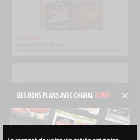
RAYON BOUCHERIE
AUTHENTIQUE À CUISINER
DES BONS PLANS AVEC CHARAL
& MOI
RAYON BOUCHERIE
HACHÉ PRÊT À CUISINER BOLOGNAISE