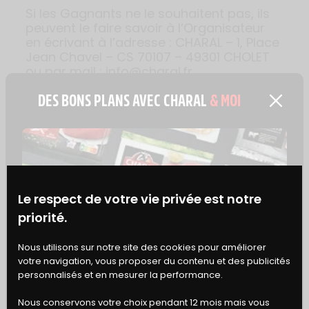
Si les Gagnants ne le souhaitent pas, ils
peuvent le faire savoir à l’Organisateur
en écrivant à l’adresse : CHARAL – 1, Place
Jean Chavel – CS 70107 – 49301 CHOLET
ou par mail : info@charal.fr
DES BONS PLANS AVEC CHARAL
& MOI
ARTICLE 10 : DEPOT DU
REGLEMENT
Le respect de votre vie privée est notre
priorité.
Le Règlement est déposé auprès de la
SCP SIMONIN – TRANCHANT – GUERRIER,
BONS
Nous utilisons sur notre site des cookies pour améliorer
Commissaires de Justice Associés,
votre navigation, vous proposer du contenu et des publicités
située 92 rue de la Victoire 75009 Paris et
DE RÉDUCTION
personnalisés et en mesurer la performance.
disponible gratuitement sur simple
demande à sur le site www.charal.fr
Nous conservons votre choix pendant 12 mois mais vous