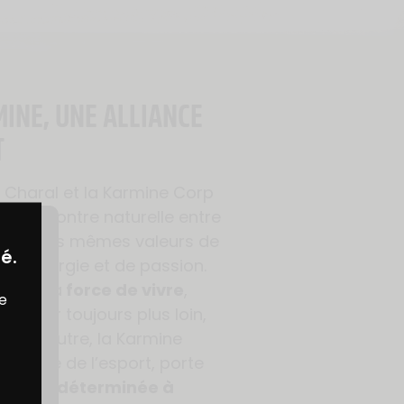
INE, UNE ALLIANCE
T
e Charal et la Karmine Corp
 rencontre naturelle entre
s par les mêmes valeurs de
é.
 d’énergie et de passion.
carne la
force de vivre
,
re
 d’aller toujours plus loin,
 De l’autre, la Karmine
nomène de l’esport, porte
ration déterminée à