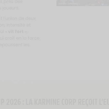
us près des
s joueurs.
t l’union de deux
on, intensité et
ui «
vit fort
»,
 croit en la force
repoussent les
 2026 : LA KARMINE CORP REÇOIT L’E