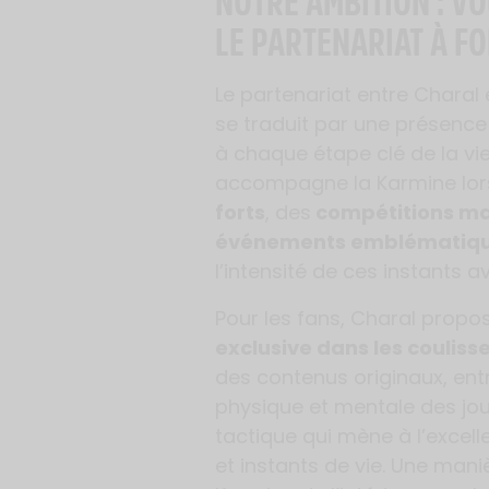
NOTRE AMBITION : VO
LE PARTENARIAT À F
Le partenariat entre Charal
se traduit par une présence
à chaque étape clé de la vie
accompagne la Karmine lor
forts
, des
compétitions ma
événements emblématiq
l’intensité de ces instants
Pour les fans, Charal propo
exclusive dans les couliss
des contenus originaux, ent
physique et mentale des jou
tactique qui mène à l’excel
et instants de vie. Une maniè