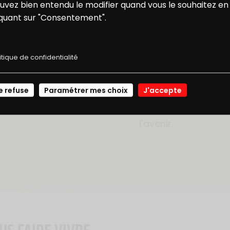
ONS
NOS
repousser ses limi
uvez bien entendu le modifier quand vous le souhaitez en
iquant sur "Consentement".
conquérir les somm
E RÉDUCTION
RECETTES
Ensemble, ils forme
authentique, célébra
itique de confidentialité
jouent avec intensi
Ce partenariat, au-d
JE ME CONNECTE
e refuse
Paramétrer mes choix
J'accepte
reflète une vision c
combatif, fier, et r
l’avenir.