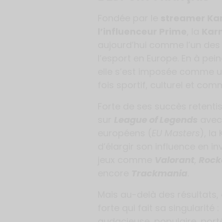
Fondée par le
streamer Ka
l’influenceur Prime
, la
Kar
aujourd’hui comme l’un des
l’esport en Europe. En à pe
elle s’est imposée comme 
fois sportif, culturel et co
Forte de ses succès retent
sur
League of Legends
avec 
européens (
EU Masters
), la
d’élargir son influence en in
jeux comme
Valorant
,
Rock
encore
Trackmania
.
Mais au-delà des résultats, 
forte qui fait sa singularité
audacieuse, populaire, port