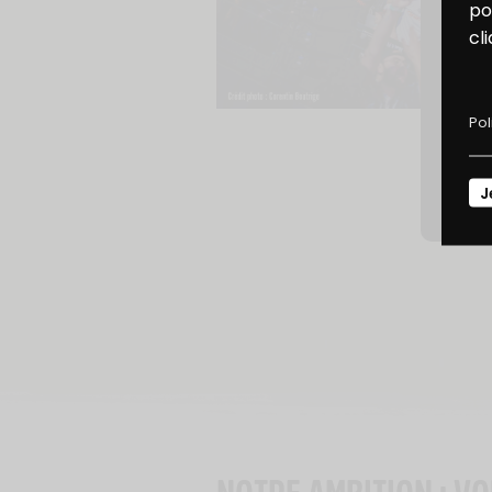
B
po
cl
D
Pol
J