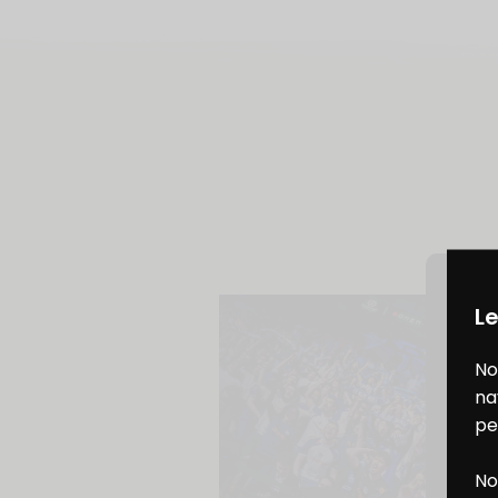
Le
No
na
pe
No