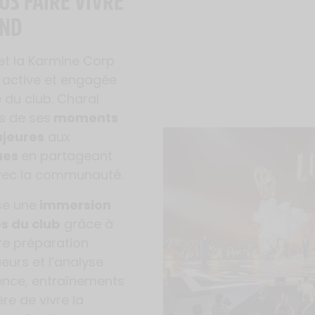
US FAIRE VIVRE
OND
 et la Karmine Corp
 active et engagée
 du club. Charal
s de ses
moments
jeures
aux
ues
en partageant
 avec la communauté.
se une
immersion
es du club
grâce à
re préparation
eurs et l’analyse
lence, entraînements
re de vivre la