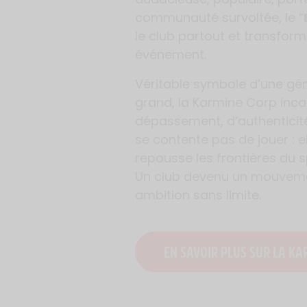
communauté survoltée, le “
le club partout et transfo
événement.
Véritable symbole d’une gén
grand, la Karmine Corp inca
dépassement, d’authenticité e
se contente pas de jouer : el
repousse les frontières du s
Un club devenu un mouveme
ambition sans limite.
EN SAVOIR PLUS SUR LA KA