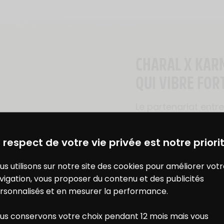
CHARAL X KARM
QUI VIBRE FOR
Le partenariat entr
s’impose comme une
DES BONS PLANS AVEC CHARAL
& MOI
deux univers animé
 respect de votre vie privée est notre priorit
dépassement de soi,
D’un côté, Charal in
us utilisons sur notre site des cookies pour améliorer vot
cette envie farouche
vigation, vous proposer du contenu et des publicités
au cœur de son ADN.
rsonnalisés et en mesurer la performance.
Corp, véritable phé
fièrement une
géné
us conservons votre choix pendant 12 mois mais vous