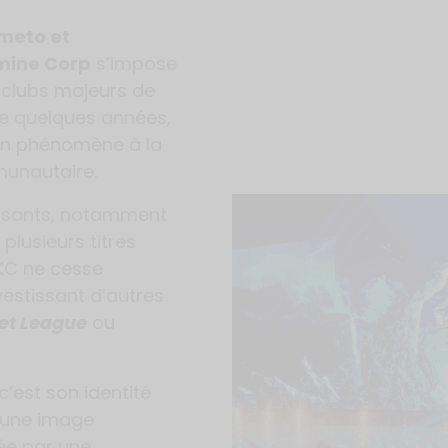
meto et
mine Corp
s’impose
 clubs majeurs de
ine quelques années,
un phénomène à la
mmunautaire.
issants, notamment
plusieurs titres
 KC ne cesse
vestissant d’autres
et League
ou
c’est son identité
 : une image
ée par une