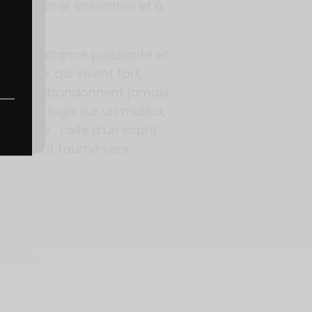
tes
, à vibrer ensemble et à
ets.
nt une alliance puissante et
nt ceux qui vivent fort,
té, et n’abandonnent jamais.
elà du logo sur un maillot,
ommune : celle d’un esprit
ésolument tourné vers