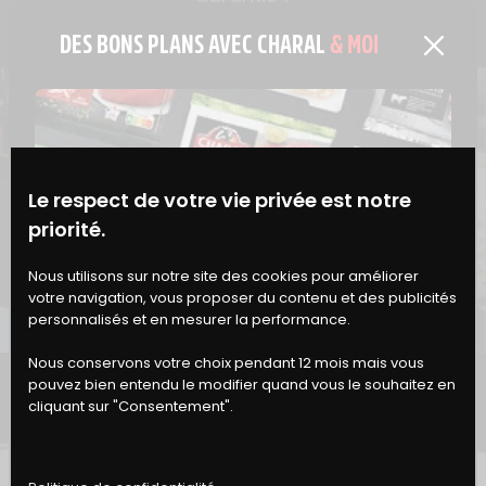
DES BONS PLANS AVEC CHARAL
& MOI
Le respect de votre vie privée est notre
priorité.
BONS
Nous utilisons sur notre site des cookies pour améliorer
votre navigation, vous proposer du contenu et des publicités
DE RÉDUCTION
personnalisés et en mesurer la performance.
Nous conservons votre choix pendant 12 mois mais vous
ATELIER CHARAL
pouvez bien entendu le modifier quand vous le souhaitez en
cliquant sur "Consentement".
DÉCOUVREZ LA CARTE DE NOS ATELIERS CHARAL