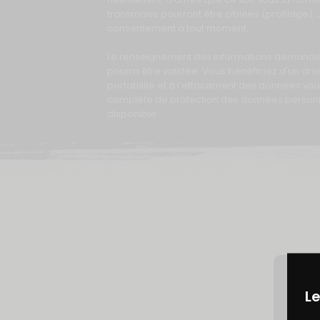
transmises pourront être ciblées (profilage). 
consentement à tout moment.
Le renseignement des informations demandées 
pourra être validée. Vous bénéficiez d'un droit 
portabilité et à l’effacement des données vous
complète de protection des données personne
disponible
ici
.
Le