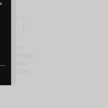
re
Des
expériences
Charal à
partager