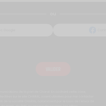
ou
ec Google
Cont
VALIDER
mmunications de la part de Charal. En cochant cette case,
ctées sur le site CHARAL, soient utilisées pour me contacter
té de la société CHARAL, notamment par le biais de l'envoi de
e de mails, de SMS ou encore de courrier. Les offres