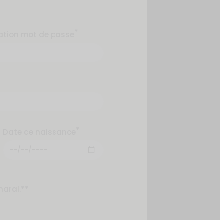
*
ation mot de passe
*
Date de naissance
haral.**