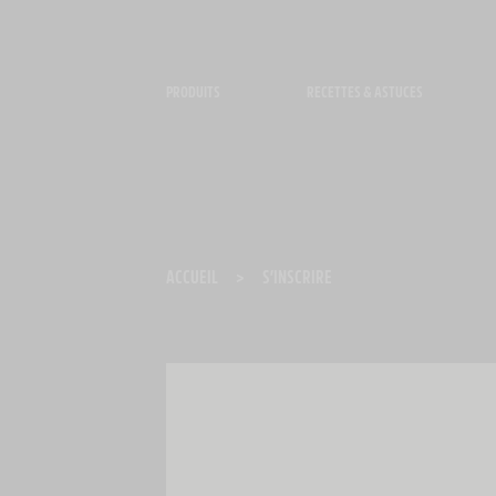
Panneau de gestion des cookies
PRODUITS
RECETTES & ASTUCES
ACCUEIL
>
S’INSCRIRE