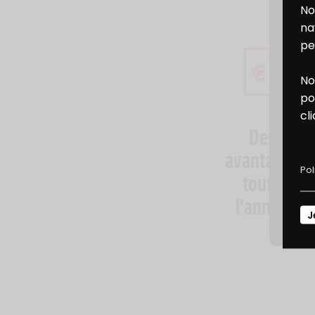
No
na
pe
No
B
po
cl
Des
D
avantages
Pol
toute
l’année
J