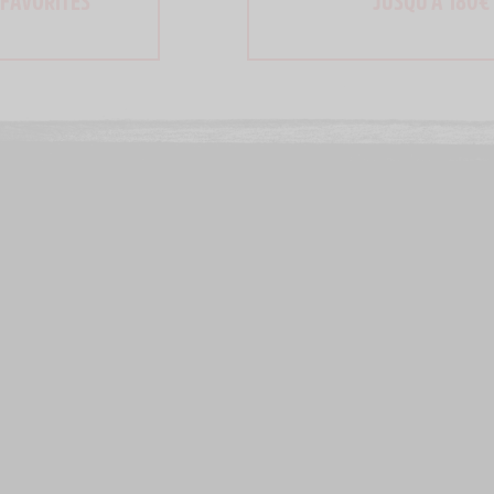
 FAVORITES
JUSQU'À 180€