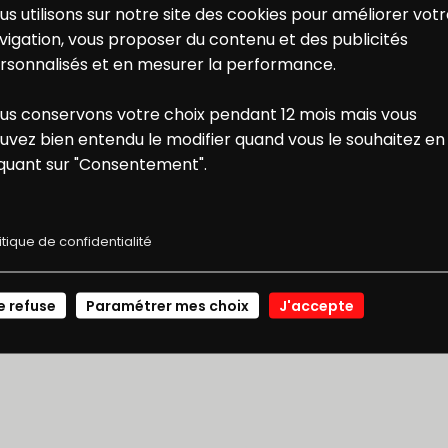
us utilisons sur notre site des cookies pour améliorer vot
vigation, vous proposer du contenu et des publicités
rsonnalisés et en mesurer la performance.
us conservons votre choix pendant 12 mois mais vous
ONS
NOS
uvez bien entendu le modifier quand vous le souhaitez en
iquant sur "Consentement".
+
+
+
Mon
Des jeux
E RÉDUCTION
RECETTES
carnet de
itique de confidentialité
recettes
JE ME CONNECTE
e refuse
Paramétrer mes choix
J'accepte