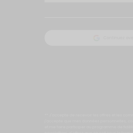
Continuez av
** J'accepte de recevoir les offres et les co
j'accepte que mes données personnelles, colle
et me faire participer au programme de fidéli
newsletters, d'offres que ce soit sous la form