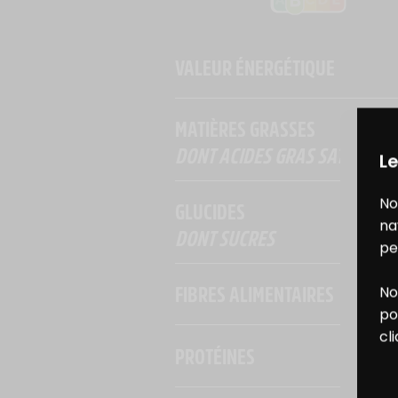
VALEUR ÉNERGÉTIQUE
MATIÈRES GRASSES
DONT ACIDES GRAS SATURÉS
Le
No
GLUCIDES
na
DONT SUCRES
pe
FIBRES ALIMENTAIRES
No
B
po
cl
PROTÉINES
D