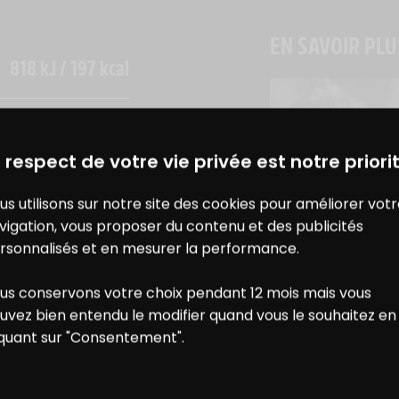
EN SAVOIR PLU
818 kJ / 197 kcal
15 g
DES BONS PLANS AVEC CHARAL
& MOI
7,3 g
 respect de votre vie privée est notre priorit
VIANDE & NUTRI
us utilisons sur notre site des cookies pour améliorer vot
A QUEL ÂGE 
0,8 g
vigation, vous proposer du contenu et des publicités
INTRODUIRE LA
<0,5 g
rsonnalisés et en mesurer la performance.
CHEZ L’ENFANT
1 g
us conservons votre choix pendant 12 mois mais vous
ONS
NOS
uvez bien entendu le modifier quand vous le souhaitez en
iquant sur "Consentement".
14 g
E RÉDUCTION
RECETTES