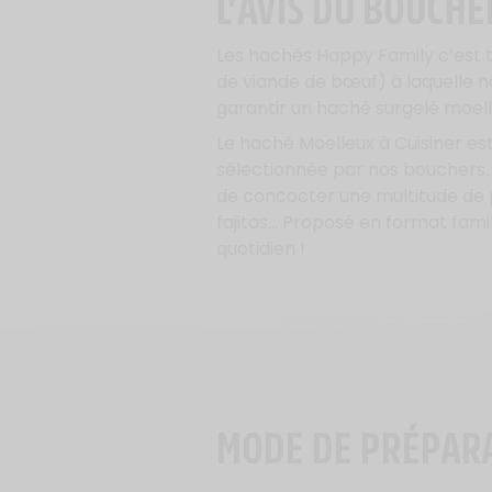
L’AVIS DU BOUCHE
Les hachés Happy Family c’est to
de viande de bœuf) à laquelle n
garantir un haché surgelé moell
Le haché Moelleux à Cuisiner es
sélectionnée par nos bouchers.
de concocter une multitude de p
fajitas… Proposé en format famili
quotidien !
MODE DE PRÉPAR