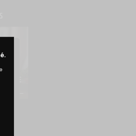
S
é.
TION
re
 VIANDE 
 ?