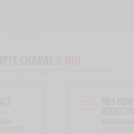
MPTE CHARAL
& MOI
reux avantages toute l'année !
ACE
MES BON
S
RÉDUCTI
OUTES
DES ECONOMIE
 FAVORITES
JUSQU'À 180€