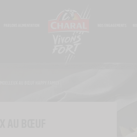
PARLONS ALIMENTATION
NOS ENGAGEMENTS
NO
MOELLEUX AU BŒUF HAPPY FAMILY
X AU BŒUF