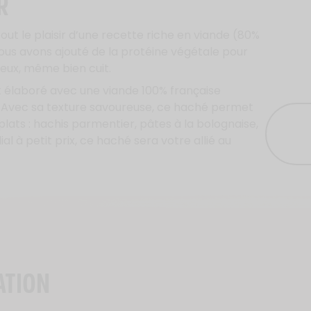
R
ut le plaisir d’une recette riche en viande (80%
ous avons ajouté de la protéine végétale pour
eux, même bien cuit.
t élaboré avec une viande 100% française
 Avec sa texture savoureuse, ce haché permet
lats : hachis parmentier, pâtes à la bolognaise,
al à petit prix, ce haché sera votre allié au
ATION