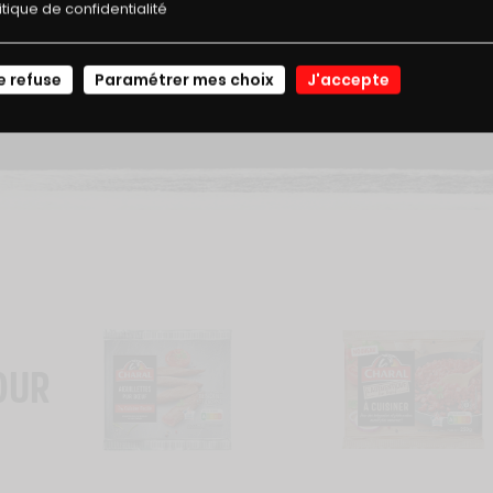
itique de confidentialité
0,68 g
JE ME CONNECTE
e refuse
Paramétrer mes choix
J'accepte
OUR