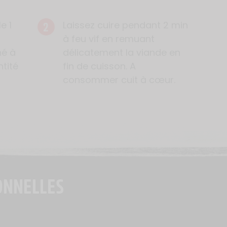
2
e 1
Laissez cuire pendant 2 min
à feu vif en remuant
hé à
délicatement la viande en
ntité
fin de cuisson. A
consommer cuit à cœur.
ONNELLES