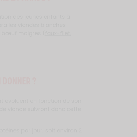
tation des jeunes enfants à
iera les viandes blanches
de bœuf maigres (
faux-filet
,
I DONNER ?
nt évoluent en fonction de son
 de viande suivront donc cette
otéines par jour, soit environ 2