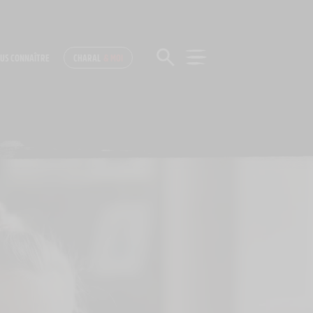
US CONNAÎTRE
CHARAL
& MOI