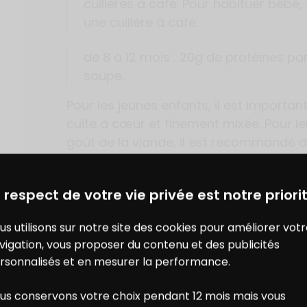
cuillères à café. Pour habituer bé
une cuillère à café.
de 8 à 12 mois : 20g de protéines par j
soupe.
Pour les jeunes enfants, il est importan
cuite à cœur et finement mixée. Pour l
goût de la viande, il est recommandé 
autres aliments.
DES BONS PLANS AVEC CHARAL
& MOI
Vous vous posez d’autres questions 
 respect de votre vie privée est notre priorit
Retrouvez toutes les réponses dans n
sur l’image ci-dessous :
us utilisons sur notre site des cookies pour améliorer vot
vigation, vous proposer du contenu et des publicités
rsonnalisés et en mesurer la performance.
us conservons votre choix pendant 12 mois mais vous