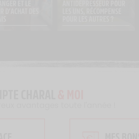
NGER ET LE 
ANTIDÉPRESSEUR POUR 
R D’ACHAT DES 
LES UNS, RÉCOMPENSE 
IS
POUR LES AUTRES ?
MPTE CHARAL
& MOI
reux avantages toute l'année !
ACE
MES BON