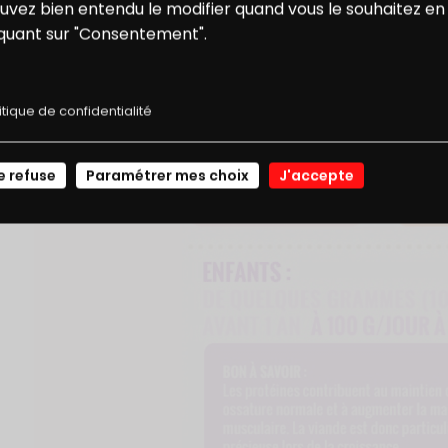
ONS
NOS
uvez bien entendu le modifier quand vous le souhaitez en
iquant sur "Consentement".
E RÉDUCTION
RECETTES
itique de confidentialité
JE ME CONNECTE
e refuse
Paramétrer mes choix
J'accepte