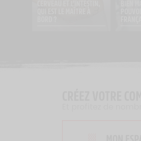
CERVEAU ET L’INTESTIN, 
BIEN MA
QUI EST LE MAÎTRE À 
POUVOI
BORD ?
FRANÇA
CRÉEZ VOTRE CO
Et profitez de nomb
MON ESP