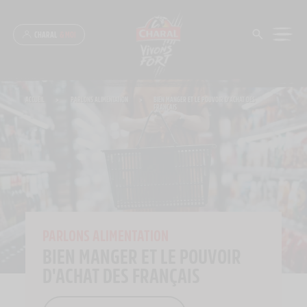
Panneau de gestion des cookies
CHARAL
& MOI
ACCUEIL
>
PARLONS ALIMENTATION
>
BIEN MANGER ET LE POUVOIR D’ACHAT DES
FRANÇAIS
PARLONS ALIMENTATION
BIEN MANGER ET LE POUVOIR
D'ACHAT DES FRANÇAIS
Cropped shot of young woman carrying a shopping 