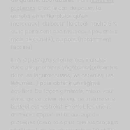
de qualité, abordables
mais
riches en
protéines
. C’est le cas du poulet (à
acheter en entier plutôt qu’en
morceaux), du bœuf (le steak haché 5 %
ou la poire sont des morceaux peu chers
mais de qualité), du porc (notamment
l’échine).
Il n’y a plus qu’à alterner ces viandes
avec des protéines végétales (présentes
dans les légumineuses, les céréales, les
légumes…) pour obtenir un régime
équilibré. De façon générale, mieux vaut
éviter de se priver de viande, même si le
budget est restreint. En effet, les chairs
animales apportent beaucoup de
protéines (deux fois plus que les produits