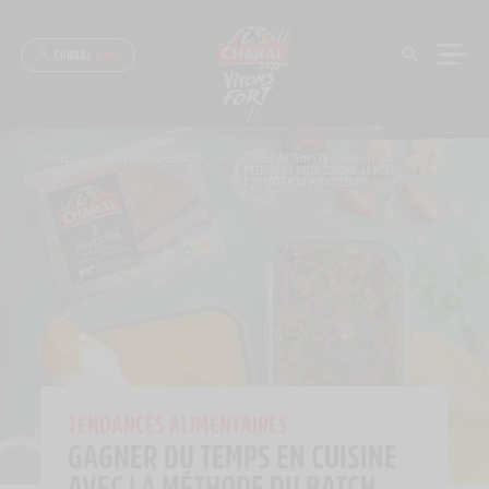
Panneau de gestion des cookies
CHARAL
& MOI
ACCUEIL
>
PARLONS ALIMENTATION
>
GAGNER DU TEMPS EN CUISINE AVEC LA
MÉTHODE DU BATCH COOKING : LE MODE
D’EMPLOI FACILE POUR DÉBUTER
TENDANCES ALIMENTAIRES
GAGNER DU TEMPS EN CUISINE
AVEC LA MÉTHODE DU BATCH