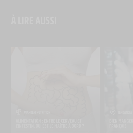
À LIRE AUSSI
VIANDE & NUTRITION
TENDANCES 
ALIMENTATION : ENTRE LE CERVEAU ET 
BIEN MANGER 
L’INTESTIN, QUI EST LE MAÎTRE À BORD ?
FRANÇAIS