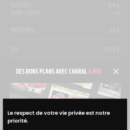
GLUCIDES
0,6 g
DONT SUCRES
0 g
PROTÉINES
22 g
SEL
0,08 g
FER
2,26 mg
DES BONS PLANS AVEC CHARAL
& MOI
EN SAVOIR PLUS
Le respect de votre vie privée est notre
priorité.