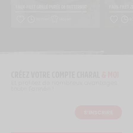
FAUX-FILET GRILLÉ PURÉE DE BUTTERNUT
FAUX-FILET 
30 min
Moyen
3
CRÉEZ VOTRE COMPTE CHARAL
& MOI
Et profitez de nombreux avantages
toute l'année !
S’INSCRIRE