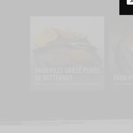
J
FAUX-FILET GRILLÉ PURÉE 
DE BUTTERNUT
FAUX-F