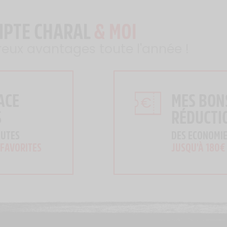
MPTE CHARAL
& MOI
reux avantages toute l'année !
ACE
MES BON
S
RÉDUCTI
OUTES
DES ECONOMIE
 FAVORITES
JUSQU'À 180€