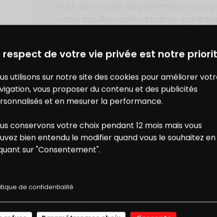
Pour des notes surprenantes, vous 
votre bouillon avec d’autres ingrédi
de la cardamome, du piment ou du p
DES BONS PLANS AVEC CHARAL
& MOI
 respect de votre vie privée est notre priorit
us utilisons sur notre site des cookies pour améliorer vot
vigation, vous proposer du contenu et des publicités
AJOUTER À MON CARNET DE R
rsonnalisés et en mesurer la performance.
us conservons votre choix pendant 12 mois mais vous
ONS
NOS
uvez bien entendu le modifier quand vous le souhaitez en
iquant sur "Consentement".
E RÉDUCTION
RECETTES
itique de confidentialité
USSI...
JE ME CONNECTE