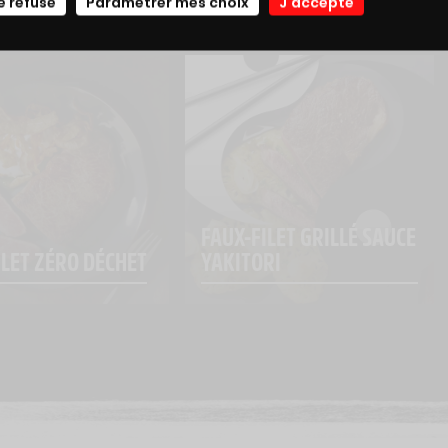
e refuse
Paramétrer mes choix
J'accepte
FAUX-FILET GRILLÉ SAUCE 
ILET ZÉRO DÉCHET
YAKITORI