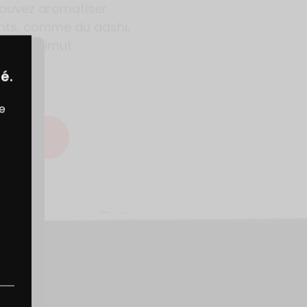
pouvez aromatiser
ents, comme du dashi,
oivre Timut.
é.
re
ECETTE