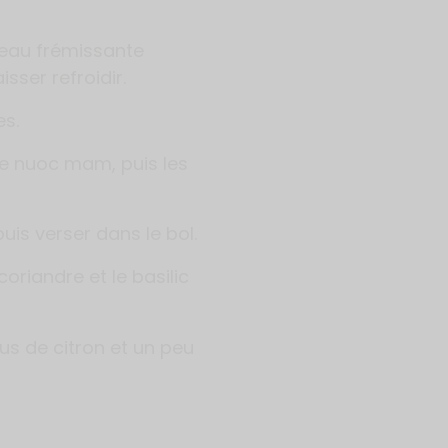
e eau frémissante
sser refroidir.
es.
ce nuoc mam, puis les
uis verser dans le bol.
 coriandre et le basilic
us de citron et un peu