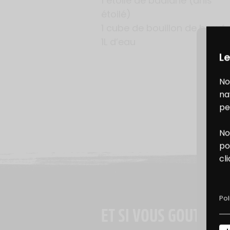
1 étoile de badiane (anis
étoilé)
1 cube de bouillon de bœuf
1L d’eau
Le
No
na
pe
No
B
po
cl
D
Pol
ET SI VOUS GOUTIEZ A