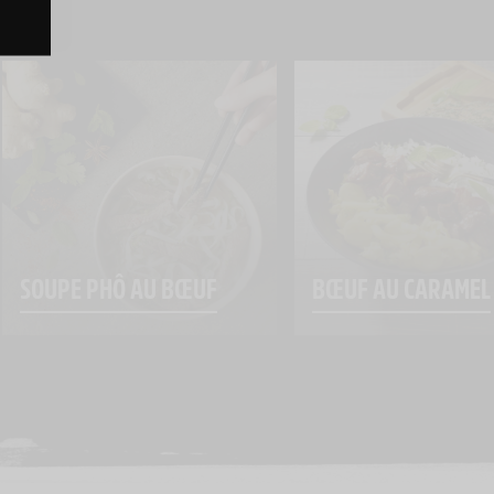
SOUPE PHÔ AU BŒUF
BŒUF AU CARAMEL