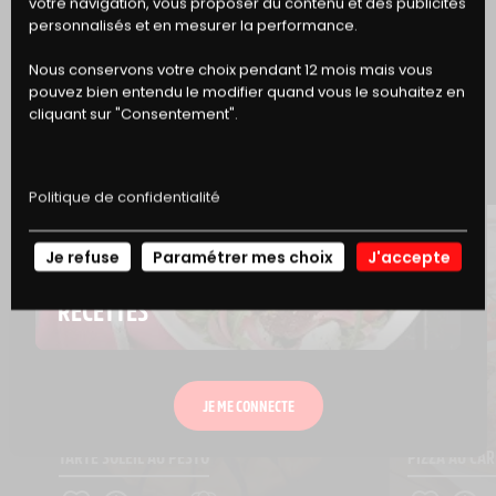
votre navigation, vous proposer du contenu et des publicités
DE RÉDUCTION
personnalisés et en mesurer la performance.
Nous conservons votre choix pendant 12 mois mais vous
ET SI VOUS GOUTIEZ AUSSI...
pouvez bien entendu le modifier quand vous le souhaitez en
cliquant sur "Consentement".
Politique de confidentialité
Je refuse
Paramétrer mes choix
J'accepte
NOS
RECETTES
JE ME CONNECTE
TARTE SOLEIL AU PESTO
PIZZA AU CA