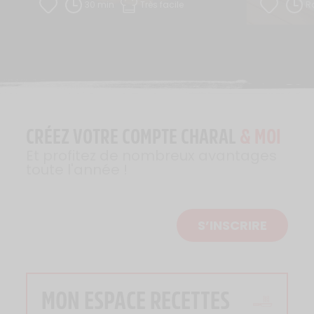
30 min
Très facile
R
CRÉEZ VOTRE COMPTE CHARAL
& MOI
Et profitez de nombreux avantages
toute l'année !
S’INSCRIRE
MON ESPACE RECETTES