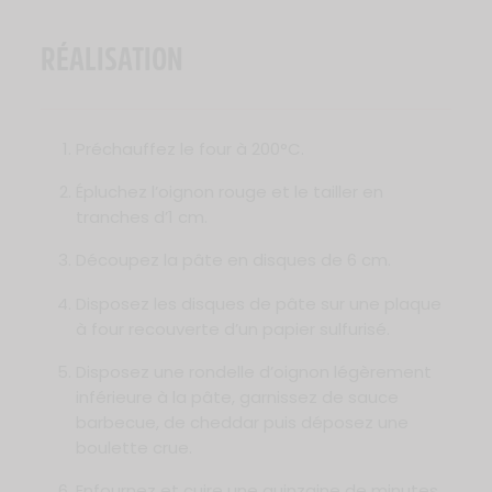
RÉALISATION
Préchauffez le four à 200°C.
Épluchez l’oignon rouge et le tailler en
tranches d’1 cm.
Découpez la pâte en disques de 6 cm.
Disposez les disques de pâte sur une plaque
à four recouverte d’un papier sulfurisé.
Disposez une rondelle d’oignon légèrement
inférieure à la pâte, garnissez de sauce
barbecue, de cheddar puis déposez une
boulette crue.
Enfournez et cuire une quinzaine de minutes,