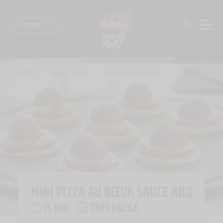
Panneau de gestion des cookies
CHARAL
& MOI
ACCUEIL
>
RECETTE & ASTUCES
>
MINI PIZZA AU BŒUF, SAUCE BBQ
MINI PIZZA AU BŒUF, SAUCE BBQ
15 MIN
TRÈS FACILE