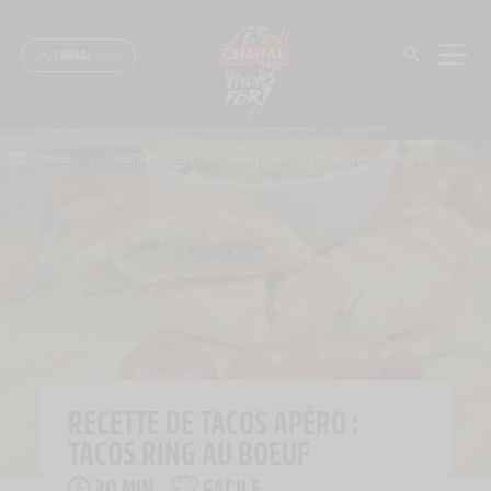
Panneau de gestion des cookies
CHARAL
& MOI
ACCUEIL
>
RECETTE & ASTUCES
>
RECETTE DE TACOS APÉRO : TACOS RING AU BOEUF
RECETTE DE TACOS APÉRO :
TACOS RING AU BOEUF
30 MIN
FACILE