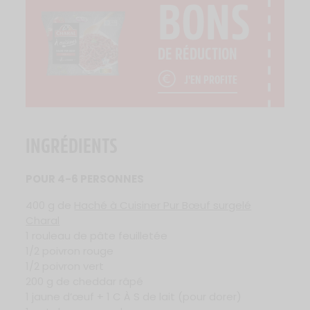
BONS
DE RÉDUCTION
J'EN PROFITE
INGRÉDIENTS
POUR 4-6 PERSONNES
400 g de
Haché à Cuisiner Pur Bœuf surgelé
Charal
1 rouleau de pâte feuilletée
1/2 poivron rouge
1/2 poivron vert
200 g de cheddar râpé
1 jaune d’œuf + 1 C À S de lait (pour dorer)