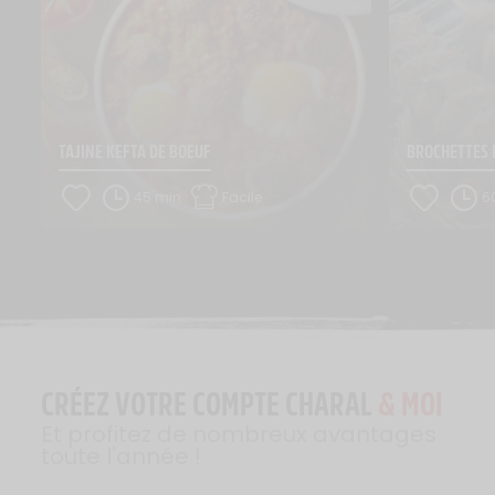
TAJINE KEFTA DE BOEUF
BROCHETTES 
45 min
Facile
6
CRÉEZ VOTRE COMPTE CHARAL
& MOI
Et profitez de nombreux avantages
toute l'année !