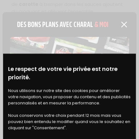
de
carotte
à tremper dans les sauces ajoutent
du croquant et allègent l’ensemble.
Pour un apéro encore plus festif, accompagnez la
DES BONS PLANS AVEC CHARAL
& MOI
couronne d’un plateau de
nachos
nature
disposés autour : chacun pioche à sa guise et
complète sa bouchée selon ses envies !
VARIANTES ET PERSONNALISATION
Le respect de votre vie privée est notre
Adaptez la recette selon vos envies et votre
priorité.
public : pour les
enfants
, réduisez le piment et
BONS
remplacez le cheddar par de la
mozzarella
pour
Nous utilisons sur notre site des cookies pour améliorer
votre navigation, vous proposer du contenu et des publicités
plus de douceur. Pour une version encore plus
DE RÉDUCTION
personnalisés et en mesurer la performance.
gourmande, ajoutez des
dés de poivrons
marinés
ou quelques olives noires dans la farce.
Nous conservons votre choix pendant 12 mois mais vous
Vous pouvez aussi remplacer la pâte feuilletée
pouvez bien entendu le modifier quand vous le souhaitez en
par une
pâte à pizza
pour une version plus
cliquant sur "Consentement".
rustique et moelleuse.