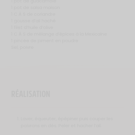
1 pot de guacamole
1 pot de salsa maison
1 C À S de coriandre
1 gousse d’ail haché
1 filet d’huile d’olive
1 C À S de mélange d’épices à la Mexicaine
1 pincée de piment en poudre
Sel, poivre
RÉALISATION
Laver, équeuter, épépiner puis couper les
poivrons en dés. Peler et hacher l’ail.