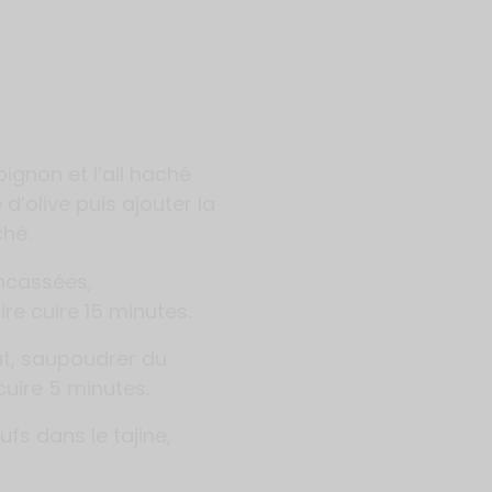
’oignon et l’ail haché
d’olive puis ajouter la
ché.
ncassées,
ire cuire 15 minutes.
at, saupoudrer du
 cuire 5 minutes.
fs dans le tajine,