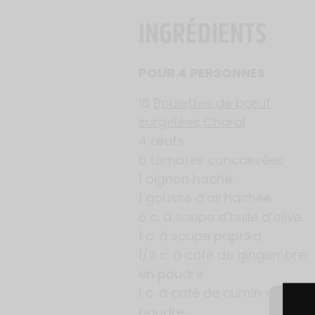
INGRÉDIENTS
POUR 4 PERSONNES
16
Boulettes de bœuf
surgelées Charal
4 œufs
6 tomates concassées
1 oignon haché
1 gousse d’ail hachée
6 c. à soupe d’huile d’olive
1 c. à soupe paprika
1/2 c. à café de gingembre
en poudre
1 c. à café de cumin en
poudre