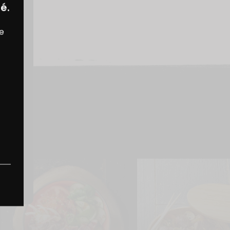
é.
re