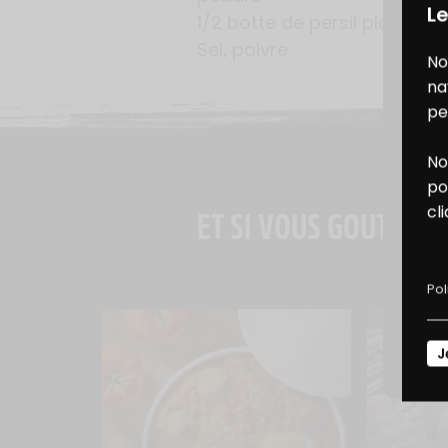
Le
1/2 botte de persil plat
Sel, poivre
No
na
pe
No
B
po
cl
ET SI VOUS GOUTIEZ A
D
Pol
J