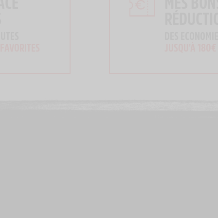
ACE
MES BON
S
RÉDUCTI
OUTES
DES ECONOMIE
 FAVORITES
JUSQU'À 180€