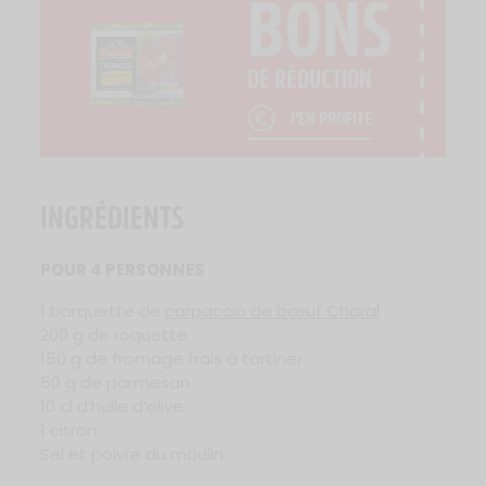
BONS
DE RÉDUCTION
J'EN PROFITE
INGRÉDIENTS
POUR 4 PERSONNES
1 barquette de
carpaccio de bœuf Charal
200 g de roquette
150 g de fromage frais à tartiner
50 g de parmesan
10 cl d’huile d’olive
1 citron
Sel et poivre du moulin