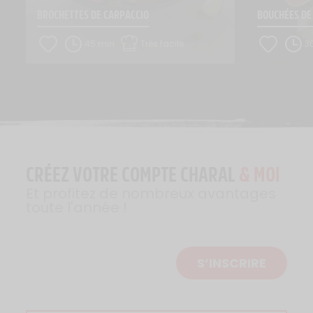
BROCHETTES DE CARPACCIO
BOUCHÉES DE
45 min
Très facile
3
CRÉEZ VOTRE COMPTE CHARAL
& MOI
Et profitez de nombreux avantages
toute l'année !
S’INSCRIRE