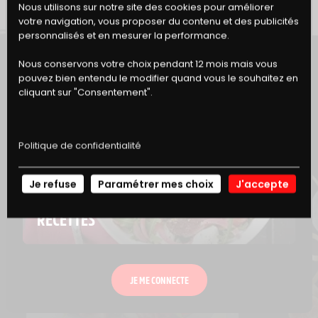
BONS
Nous utilisons sur notre site des cookies pour améliorer
votre navigation, vous proposer du contenu et des publicités
DE RÉDUCTION
personnalisés et en mesurer la performance.
Nous conservons votre choix pendant 12 mois mais vous
pouvez bien entendu le modifier quand vous le souhaitez en
cliquant sur "Consentement".
ET SI VOUS GOUTIEZ AUSSI...
Politique de confidentialité
Je refuse
Paramétrer mes choix
J'accepte
NOS
RECETTES
JE ME CONNECTE