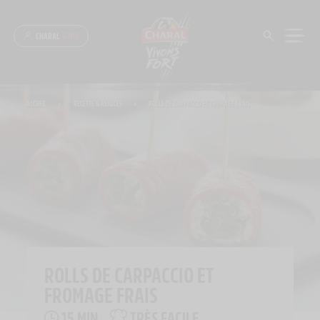
Panneau de gestion des cookies
CHARAL
& MOI
ACCUEIL
>
RECETTE & ASTUCES
>
ROLLS DE CARPACCIO ET FROMAGE FRAIS
ROLLS DE CARPACCIO ET
FROMAGE FRAIS
15 MIN
TRÈS FACILE