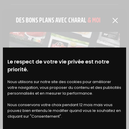
GLUCIDES
0,6 g
DES BONS PLANS AVEC CHARAL
& MOI
DONT SUCRES
0 g
FIBRES ALIMENTAIRES
0 g
PROTÉINES
23 g
Le respect de votre vie privée est notre
priorité.
SEL
0,08 g
BONS
Nous utilisons sur notre site des cookies pour améliorer
votre navigation, vous proposer du contenu et des publicités
DE RÉDUCTION
FER
2,75 mg
personnalisés et en mesurer la performance.
Nous conservons votre choix pendant 12 mois mais vous
pouvez bien entendu le modifier quand vous le souhaitez en
cliquant sur "Consentement".