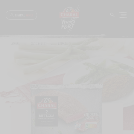
Panneau de gestion des cookies
CHARAL
& MOI
ACCUEIL
>
NOS PRODUITS
>
BIFTECK