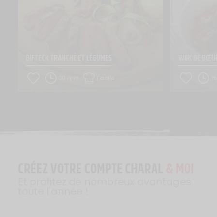
BIFTECK TRANCHÉ ET LÉGUMES
WOK DE BŒUF
30 min
Facile
1
CRÉEZ VOTRE COMPTE CHARAL
& MOI
Et profitez de nombreux avantages
toute l'année !