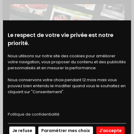
manière le mesclun restera aussi frais et
croquant qu’au moment de la préparation.
VARIANTES ET
Le respect de votre vie privée est notre
PERSONNALISATION
priorité.
Remplacez la ciboulette par de l’
estragon
pour
BONS
Nous utilisons sur notre site des cookies pour améliorer
une note plus anisée. Pour une version
votre navigation, vous proposer du contenu et des publicités
automnale, échangez le chou-fleur contre des
DE RÉDUCTION
personnalisés et en mesurer la performance.
lamelles de
fenouil
ou de la
betterave
crue
râpée.
Nous conservons votre choix pendant 12 mois mais vous
pouvez bien entendu le modifier quand vous le souhaitez en
Ajoutez une poignée de
noix concassées
en
cliquant sur "Consentement".
remplacement des pignons pour un accord noix-
parmesan classique qui se marie parfaitement
avec la vinaigrette à l’huile de noix.
Politique de confidentialité
Je refuse
Paramétrer mes choix
J'accepte