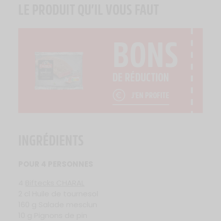
LE PRODUIT QU’IL VOUS FAUT
BONS
DE RÉDUCTION
J'EN PROFITE
INGRÉDIENTS
POUR 4 PERSONNES
4
Biftecks CHARAL
2 cl Huile de tournesol
160 g Salade mesclun
10 g Pignons de pin