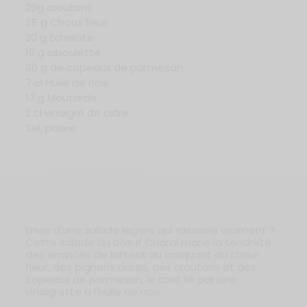
20g croutons
25 g Choux fleur
20 g Echalote
10 g ciboulette
30 g de copeaux de parmesan
7 cl Huile de noix
17 g Moutarde
2 cl vinaigre de cidre
Sel, poivre
Envie d'une salade légère qui rassasie vraiment ?
Cette salade au bœuf Charal marie la tendreté
des émincés de bifteck au croquant du chou-
fleur, des pignons dorés, des croûtons et des
copeaux de parmesan, le tout lié par une
vinaigrette à l'huile de noix.