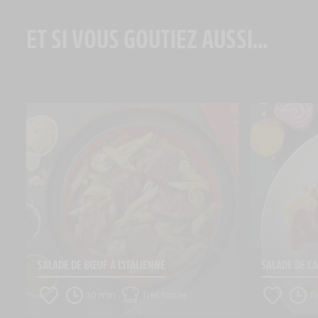
ET SI VOUS GOUTIEZ AUSSI...
SALADE DE BŒUF À L’ITALIENNE
SALADE DE C
30 min
Très facile
1