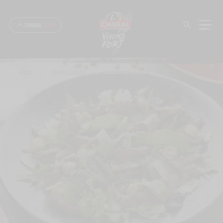
Panneau de gestion des cookies
CHARAL
& MOI
ACCUEIL
>
RECETTE & ASTUCES
>
SALADE LÉGÈRE AU BŒUF