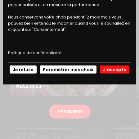
DE RÉDUCTION
personnalisés et en mesurer la performance.
Nous conservons votre choix pendant 12 mois mais vous
ET SI VOUS GOUTIEZ AUSSI...
pouvez bien entendu le modifier quand vous le souhaitez en
cliquant sur "Consentement".
Politique de confidentialité
Je refuse
Paramétrer mes choix
J'accepte
NOS
RECETTES
JE ME CONNECTE
SALADE DE BŒUF À L’ITALIENNE
SALADE DE C
30 min
Très facile
1