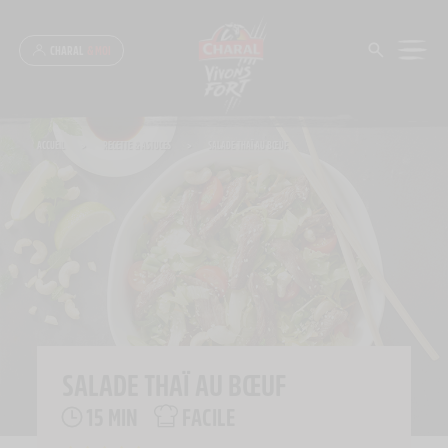
Panneau de gestion des cookies
CHARAL
& MOI
ACCUEIL
>
RECETTE & ASTUCES
>
SALADE THAÏ AU BŒUF
SALADE THAÏ AU BŒUF
15 MIN
FACILE