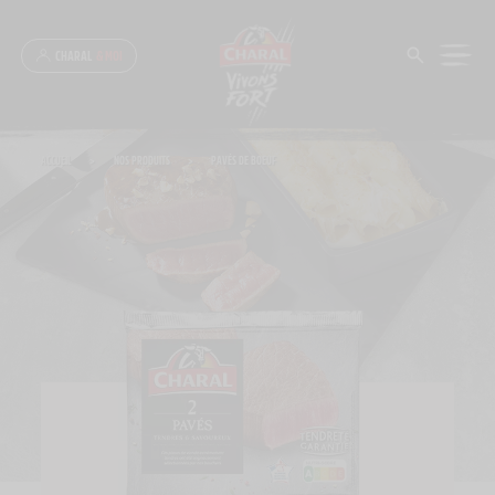
Panneau de gestion des cookies
CHARAL
& MOI
ACCUEIL
>
NOS PRODUITS
>
PAVÉS DE BOEUF