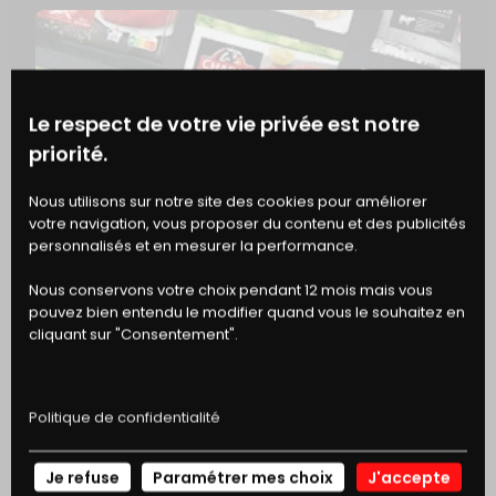
SEL
0,08 g
Le respect de votre vie privée est notre
FER
2,75 mg
priorité.
BONS
Nous utilisons sur notre site des cookies pour améliorer
votre navigation, vous proposer du contenu et des publicités
DE RÉDUCTION
personnalisés et en mesurer la performance.
EN SAVOIR PLUS
Nous conservons votre choix pendant 12 mois mais vous
pouvez bien entendu le modifier quand vous le souhaitez en
cliquant sur "Consentement".
ASTUCE
QU’EST-CE QUE LA CONSERVATION 
SOUS-VIDE ?
Politique de confidentialité
Je refuse
Paramétrer mes choix
J'accepte
NOS