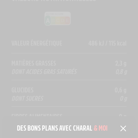
VALEUR ÉNERGÉTIQUE
486 kJ / 115 kcal
MATIÈRES GRASSES
2,3 g
DONT ACIDES GRAS SATURÉS
0,8 g
GLUCIDES
0,6 g
DONT SUCRES
0 g
FIBRES ALIMENTAIRES
0 g
DES BONS PLANS AVEC CHARAL
& MOI
PROTÉINES
23 g