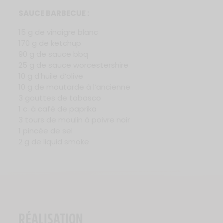
SAUCE BARBECUE :
15 g de vinaigre blanc
170 g de ketchup
90 g de sauce bbq
25 g de sauce worcestershire
10 g d’huile d’olive
10 g de moutarde à l’ancienne
3 gouttes de tabasco
1 c. à café de paprika
3 tours de moulin à poivre noir
1 pincée de sel
2 g de liquid smoke
RÉALISATION