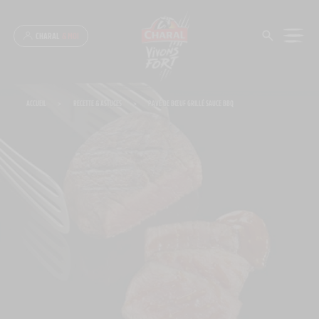
Panneau de gestion des cookies
CHARAL
& MOI
ACCUEIL
>
RECETTE & ASTUCES
>
PAVÉ DE BŒUF GRILLÉ SAUCE BBQ