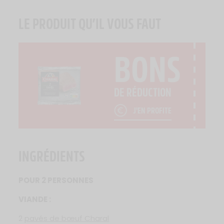
LE PRODUIT QU’IL VOUS FAUT
BONS
DE RÉDUCTION
J'EN PROFITE
INGRÉDIENTS
POUR 2 PERSONNES
VIANDE :
2
pavés de bœuf Charal