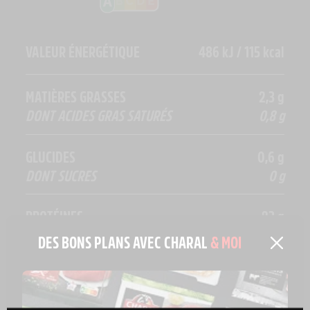
VALEUR ÉNERGÉTIQUE
486 kJ / 115 kcal
MATIÈRES GRASSES
2,3 g
DONT ACIDES GRAS SATURÉS
0,8 g
GLUCIDES
0,6 g
DONT SUCRES
0 g
PROTÉINES
23 g
DES BONS PLANS AVEC CHARAL
& MOI
SEL
0,08 g
FER
2,75 mg