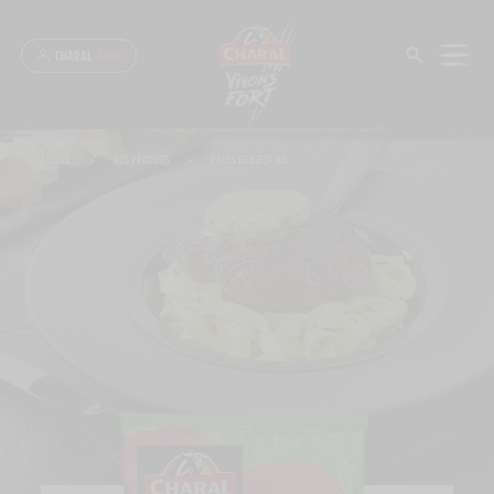
Panneau de gestion des cookies
CHARAL
& MOI
ACCUEIL
>
NOS PRODUITS
>
PAVÉS DE BŒUF BIO