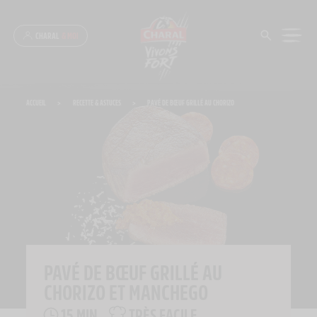
Panneau de gestion des cookies
CHARAL
& MOI
ACCUEIL
>
RECETTE & ASTUCES
>
PAVÉ DE BŒUF GRILLÉ AU CHORIZO
PAVÉ DE BŒUF GRILLÉ AU
CHORIZO ET MANCHEGO
15 MIN
TRÈS FACILE