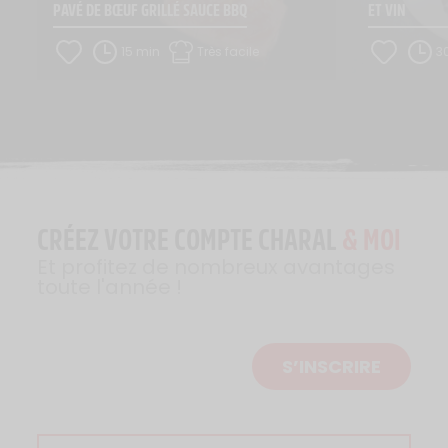
PAVÉ DE BŒUF GRILLÉ SAUCE BBQ
ET VIN
15 min
Très facile
3
CRÉEZ VOTRE COMPTE CHARAL
& MOI
Et profitez de nombreux avantages
toute l'année !
S’INSCRIRE