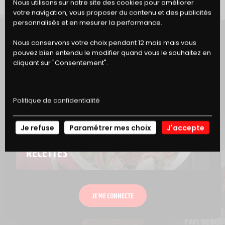
BONS
Nous utilisons sur notre site des cookies pour améliorer
votre navigation, vous proposer du contenu et des publicités
DE RÉDUCTION
personnalisés et en mesurer la performance.
Nous conservons votre choix pendant 12 mois mais vous
pouvez bien entendu le modifier quand vous le souhaitez en
ET SI VOUS GOUTIEZ AUSSI...
cliquant sur "Consentement".
Politique de confidentialité
Je refuse
Paramétrer mes choix
J'accepte
NOS
RECETTES
JE ME CONNECTE
PAVÉ DE BŒUF