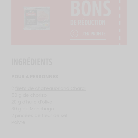
BONS
DE RÉDUCTION
J'EN PROFITE
INGRÉDIENTS
POUR 4 PERSONNES
2
filets de chateaubriand Charal
50 g de chorizo
20 g d’huile d’olive
30 g de Manchego
2 pincées de fleur de sel
Poivre