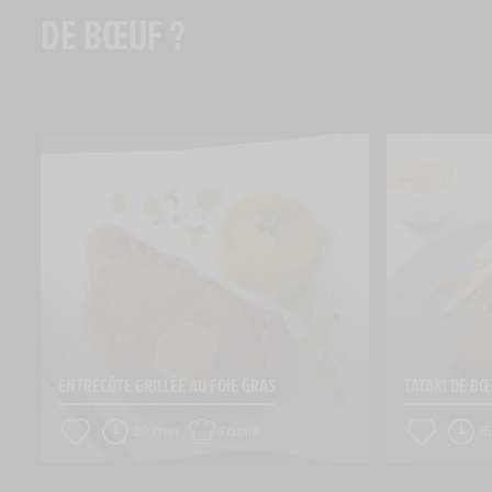
DE BŒUF ?
ENTRECÔTE GRILLÉE AU FOIE GRAS
TATAKI DE B
30 min
Facile
1