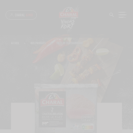
Panneau de gestion des cookies
CHARAL
& MOI
ACCUEIL
>
NOS PRODUITS
>
FILET DE CHATEAUBRIAND