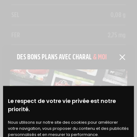
SEL
0,08 g
FER
2,75 mg
DES BONS PLANS AVEC CHARAL
& MOI
EN SAVOIR PLUS
ASTUCE
COMMENT CONSERVER LA VIANDE ?
Le respect de votre vie privée est notre
priorité.
BONS
Nous utilisons sur notre site des cookies pour améliorer
votre navigation, vous proposer du contenu et des publicités
DE RÉDUCTION
personnalisés et en mesurer la performance.