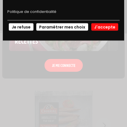
INDISPENSABLES
Politique de confidentialité
Je refuse
Paramétrer mes choix
J'accepte
NOS
RECETTES
CRAQUEZ AUSSI POUR
JE ME CONNECTE