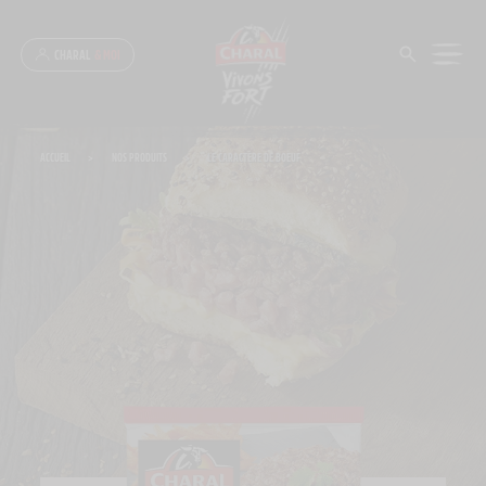
Panneau de gestion des cookies
CHARAL
& MOI
ACCUEIL
>
NOS PRODUITS
>
LE CARACTÈRE DE BOEUF