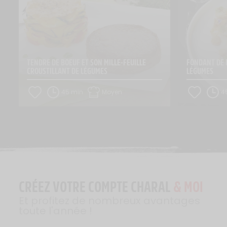
TENDRE DE BOEUF ET SON MILLE-FEUILLE 
FONDANT DE F
CROUSTILLANT DE LÉGUMES
LÉGUMES
45 min
Moyen
4
CRÉEZ VOTRE COMPTE CHARAL
& MOI
Et profitez de nombreux avantages
toute l'année !