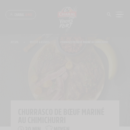
Panneau de gestion des cookies
CHARAL
& MOI
ACCUEIL
>
RECETTE & ASTUCES
>
CHURRASCO DE BŒUF MARINÉ AU CHIMICHURRI
CHURRASCO DE BŒUF MARINÉ
AU CHIMICHURRI
30 MIN
MOYEN