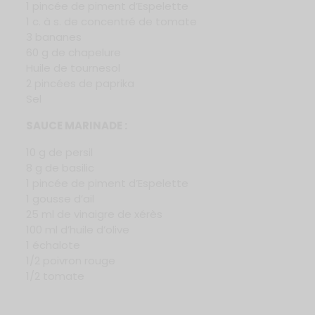
1 pincée de piment d’Espelette
1 c. à s. de concentré de tomate
3 bananes
60 g de chapelure
Huile de tournesol
2 pincées de paprika
Sel
SAUCE MARINADE :
10 g de persil
8 g de basilic
1 pincée de piment d’Espelette
1 gousse d’ail
25 ml de vinaigre de xérès
100 ml d’huile d’olive
1 échalote
1/2 poivron rouge
1/2 tomate