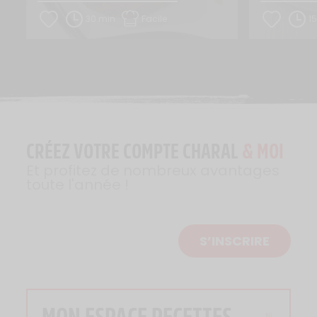
30 min
Facile
1
CRÉEZ VOTRE COMPTE CHARAL
& MOI
Et profitez de nombreux avantages
toute l'année !
S’INSCRIRE
MON ESPACE RECETTES