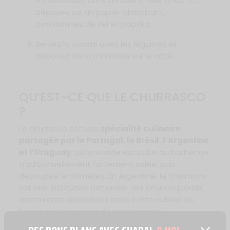
45 secondes dans un bain d’huile à 160 °C.
Déposez sur un papier absorbant,
assaisonnez de sel et paprika.
Servez la viande avec les légumes et
disposez de la marinade sur le côté.
QU’EST-CE QUE LE CHURRASCO
?
Le churrasco est une
spécialité culinaire
partagée par le Portugal, le Brésil, l’Argentine
et l’Uruguay
, où la viande est cuite au barbecue,
traditionnellement fortement salée, puis
découpée en lamelles. En Argentine, le churrasco
est une institution nationale : les churrasquerias,
restaurants spécialisés dans cette cuisine de
braise, sont au cœur de la vie sociale.