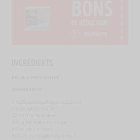
BONS
DE RÉDUCTION
J'EN PROFITE
INGRÉDIENTS
POUR 4 PERSONNES
CHURRASCO :
4
entrecôtes de bœuf Charal
1/4 d’oignon rouge
20 ml d’huile d’olive
200 g de haricots rouge
40 ml de vin blanc
500 ml de bouillon de bœuf