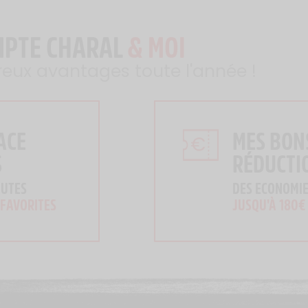
MPTE CHARAL
& MOI
reux avantages toute l'année !
ACE
MES BON
S
RÉDUCTI
OUTES
DES ECONOMIE
 FAVORITES
JUSQU'À 180€