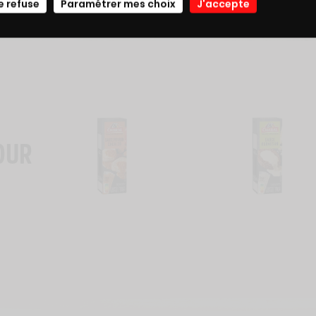
e refuse
Paramétrer mes choix
J'accepte
OUR