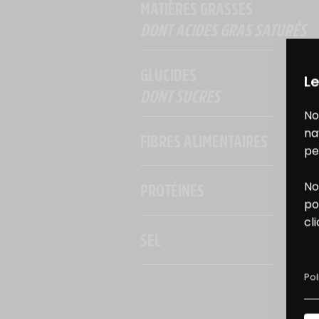
MATIÈRES GRASSES
DONT ACIDES GRAS SATURÉS
GLUCIDES
Le
DONT SUCRES
No
na
FIBRES ALIMENTAIRES
pe
PROTÉINES
No
B
po
cl
SEL
D
Pol