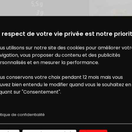
5,5 g
3 g
TENDANCES ALI
DES BONS PLANS AVEC CHARAL
& MOI
CONNAÎTRE LA 
4,1 g
 respect de votre vie privée est notre priorit
POUR MIEUX LA
0,6 g
SUBLIMER
us utilisons sur notre site des cookies pour améliorer vot
vigation, vous proposer du contenu et des publicités
1,2 g
rsonnalisés et en mesurer la performance.
0,7 g
us conservons votre choix pendant 12 mois mais vous
ONS
NOS
uvez bien entendu le modifier quand vous le souhaitez en
iquant sur "Consentement".
0,88 g
E RÉDUCTION
RECETTES
itique de confidentialité
JE ME CONNECTE