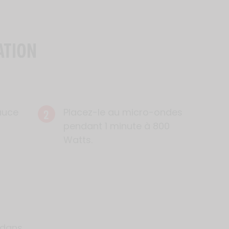
ATION
2
auce
Placez-le au micro-ondes
pendant 1 minute à 800
Watts.
 dans