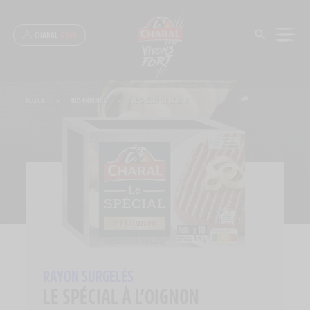
Panneau de gestion des cookies
CHARAL
& MOI
ACCUEIL
>
NOS PRODUITS
>
LE SPÉCIAL À L’OIGNON
RAYON SURGELÉS
LE SPÉCIAL À L’OIGNON