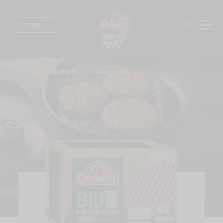
Panneau de gestion des cookies
CHARAL
& MOI
ACCUEIL
>
NOS PRODUITS
>
BIFTECK HACHÉS BIO