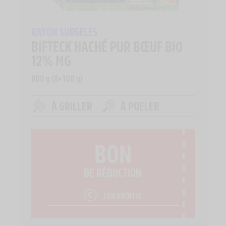
RAYON SURGELÉS
BIFTECK HACHÉ PUR BŒUF BIO
12% MG
800 g (8×100 g)
À GRILLER
À POELER
BON
DE RÉDUCTION
J’EN PROFITE