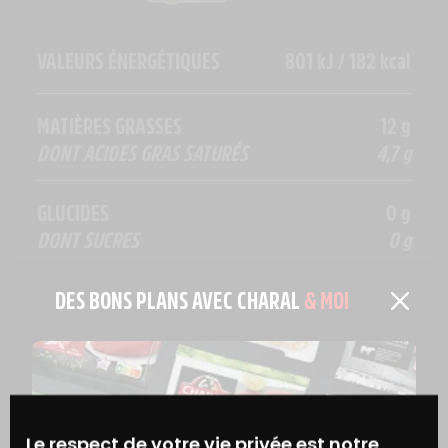
VALEURS ÉNERGÉTIQUES
801 kJ / 182 kcal
MATIÈRES GRASSES
12 g
DONT ACIDES GRAS SATURÉS
4,7 g
GLUCIDES
0 g
DONT SUCRES
0 g
FIBRES ALIMENTAIRES
0 g
DES BONS PLANS AVEC CHARAL
& MOI
PROTÉINES
21 g
SEL
0,22 g
Le respect de votre vie privée est notre