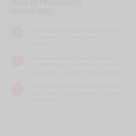
MODE DE PRÉPARATION
AU MICRO-ONDES :
Sortez le sandwich de sa boîte et retirez
1
son sachet sans décongélation
préalable.
Laissez le sandwich dans sa barquette
2
et placez-le au centre du micro-ondes
Réchauffez le sandwich 3min40 (1000W)
Le sandwich est très chaud à la sortie du
3
micro-ondes. Laissez reposer 1min avant
de déguster.