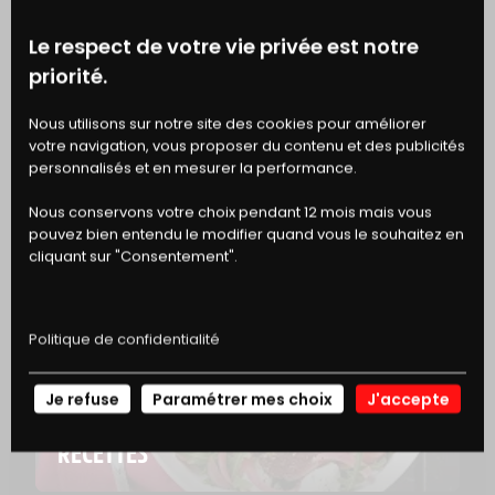
FIBRES ALIMENTAIRES
2 g
Le respect de votre vie privée est notre
PROTÉINES
7,7 g
priorité.
BONS
Nous utilisons sur notre site des cookies pour améliorer
SEL
0,86 g
votre navigation, vous proposer du contenu et des publicités
DE RÉDUCTION
personnalisés et en mesurer la performance.
Nous conservons votre choix pendant 12 mois mais vous
pouvez bien entendu le modifier quand vous le souhaitez en
cliquant sur "Consentement".
EN SAVOIR PLUS
Politique de confidentialité
Je refuse
Paramétrer mes choix
J'accepte
NOS
RECETTES