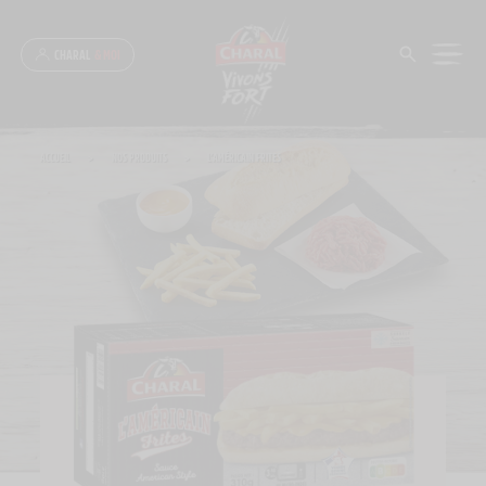
Panneau de gestion des cookies
CHARAL
& MOI
ACCUEIL
>
NOS PRODUITS
>
L’AMÉRICAIN FRITES