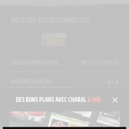
VALEURS NUTRITIONNELLES
VALEUR ÉNERGÉTIQUE
963 kJ / 229 kcal
MATIÈRES GRASSES
8,5 g
DONT ACIDES GRAS SATURÉS
2,4 g
DES BONS PLANS AVEC CHARAL
& MOI
GLUCIDES
30 g
DONT SUCRES
1,8 g