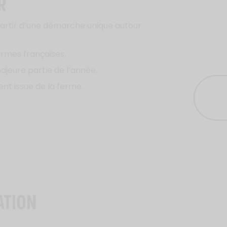
R
artir d’une démarche unique autour
ermes françaises,
jeure partie de l’année,
nt issue de la ferme.
ATION