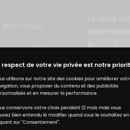
EN SAVOIR PLU
801 kJ / 192 kcal
12 g
4,7 g
DES BONS PLANS AVEC CHARAL
& MOI
 respect de votre vie privée est notre priorit
VIANDE & NUTRI
0 g
L’ALIMENTATION
us utilisons sur notre site des cookies pour améliorer vot
0 g
L’HERBE DES A
vigation, vous proposer du contenu et des publicités
rsonnalisés et en mesurer la performance.
0 g
us conservons votre choix pendant 12 mois mais vous
ONS
NOS
uvez bien entendu le modifier quand vous le souhaitez en
21 g
iquant sur "Consentement".