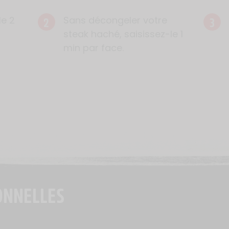
2
3
le 2
Sans décongeler votre
steak haché, saisissez-le 1
min par face.
ONNELLES