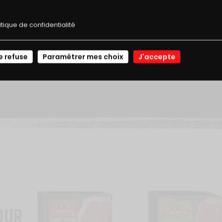
E RÉDUCTION
RECETTES
0,22 g
itique de confidentialité
2,64 mg
JE ME CONNECTE
e refuse
Paramétrer mes choix
J'accepte
OUR