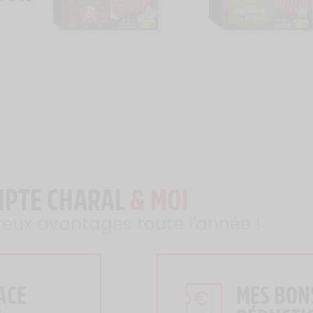
MPTE CHARAL
& MOI
reux avantages toute l'année !
ACE
MES BON