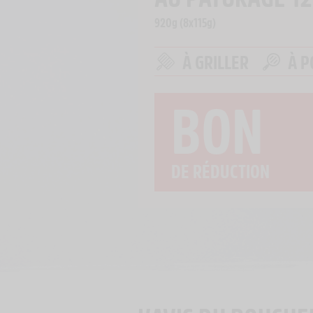
920g (8x115g)
À GRILLER
À P
BON
DE RÉDUCTION