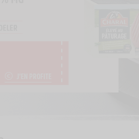
OELER
J’EN PROFITE