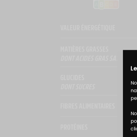
VALEUR ÉNERGÉTIQUE
MATIÈRES GRASSES
DONT ACIDES GRAS SATURÉS
Le
GLUCIDES
No
DONT SUCRES
na
pe
FIBRES ALIMENTAIRES
No
B
po
PROTÉINES
cl