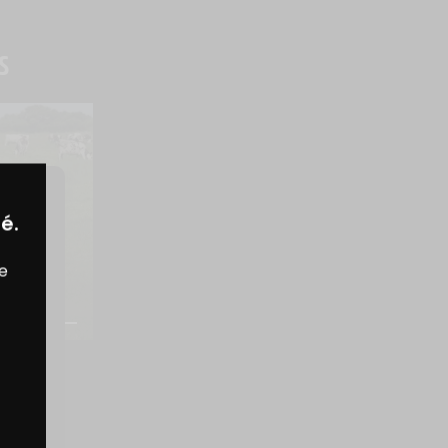
S
é.
TION
 À 
re
NIMAUX