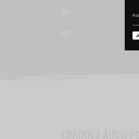
D
SEL
Pol
FER
J
CRAQUEZ AUSSI P