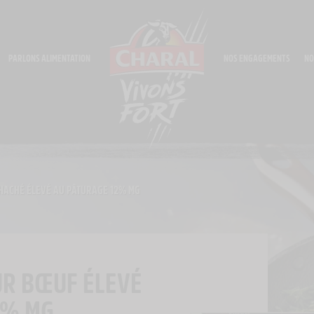
PARLONS ALIMENTATION
NOS ENGAGEMENTS
NO
HACHÉ ÉLEVÉ AU PÂTURAGE 12% MG
UR BŒUF ÉLEVÉ
2% MG