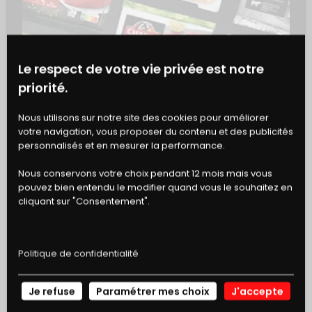
les
prairies naturelles ou
permanentes
(semées depuis plus de 6
ans) combiné à un
élevage bio plus
raisonné
permet de
limiter ces
Le respect de votre vie privée est notre
conséquences environnementales
.
priorité.
BONS
«
C’est surtout sur ses contributions
Nous utilisons sur notre site des cookies pour améliorer
votre navigation, vous proposer du contenu et des publicités
environnementales que la viande à
DE RÉDUCTION
personnalisés et en mesurer la performance.
l’herbe est intéressante
»,
confirme
Mathieu Velghe
, chef de projet
Nous conservons votre choix pendant 12 mois mais vous
pouvez bien entendu le modifier quand vous le souhaitez en
en évaluation environnementale. Car
cliquant sur "Consentement".
outre sa production de viande et de lait,
ce type d’élevage présente en effet
plusieurs atouts.
Politique de confidentialité
On estime, par exemple, que
Je refuse
Paramétrer mes choix
J'accepte
NOS
les
élevages bovins
laitiers nourris