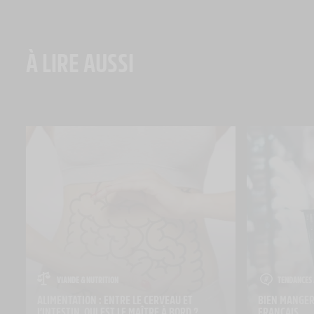
À LIRE AUSSI
VIANDE & NUTRITION
TENDANCES 
ALIMENTATION : ENTRE LE CERVEAU ET 
BIEN MANGER 
L’INTESTIN, QUI EST LE MAÎTRE À BORD ?
FRANÇAIS