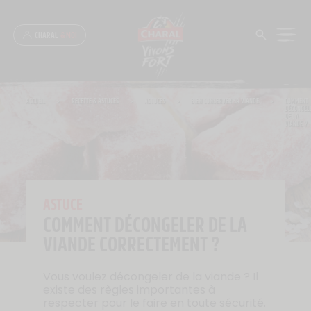
Panneau de gestion des cookies
CHARAL
& MOI
ACCUEIL
>
RECETTE & ASTUCES
>
ASTUCES
>
BIEN CONSERVER SA VIANDE
>
COMMENT
DÉCONGEL
DE LA
VIANDE ?
ASTUCE
COMMENT DÉCONGELER DE LA
VIANDE CORRECTEMENT ?
Vous voulez décongeler de la viande ? Il
existe des règles importantes à
respecter pour le faire en toute sécurité.