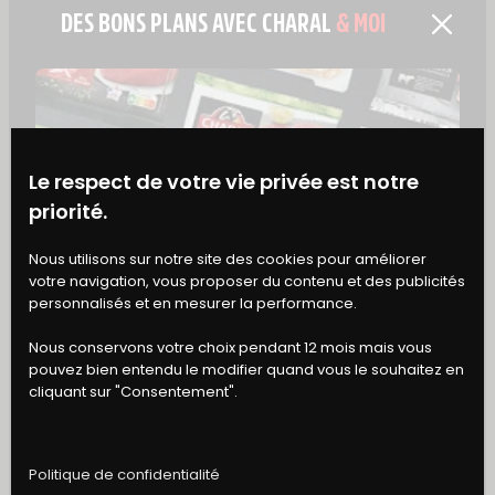
DES BONS PLANS AVEC CHARAL
& MOI
DÉCONGÉLATION À
EVITER !
La décongélation à
température
ambiante est à éviter
absolument
Le respect de votre vie privée est notre
car cela laisse le temps aux bactéries
priorité.
de proliférer tranquillement, ce qui
peut
contaminer la viande
et
BONS
Nous utilisons sur notre site des cookies pour améliorer
entraîner des intoxications
votre navigation, vous proposer du contenu et des publicités
DE RÉDUCTION
alimentaires dangereuses !
personnalisés et en mesurer la performance.
Décongeler votre viande
dans de
Nous conservons votre choix pendant 12 mois mais vous
l’eau chaude
est une méthode qu’il
pouvez bien entendu le modifier quand vous le souhaitez en
cliquant sur "Consentement".
vaut mieux éviter également. En effet,
même si cela est plus rapide qu’à
l’eau froide, cela risque de
Politique de confidentialité
commencer à faire cuire la viande à