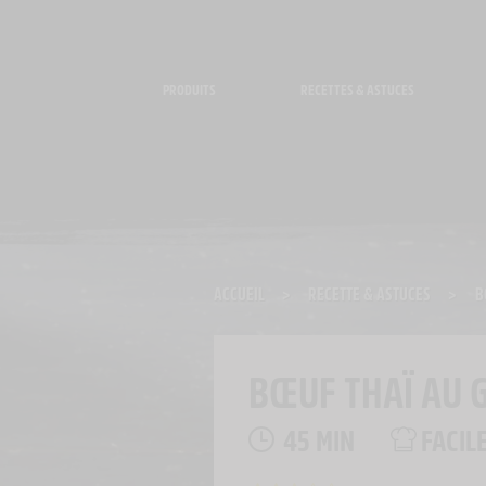
Panneau de gestion des cookies
PRODUITS
RECETTES & ASTUCES
ACCUEIL
>
RECETTE & ASTUCES
>
B
BŒUF THAÏ AU 
45 MIN
FACIL