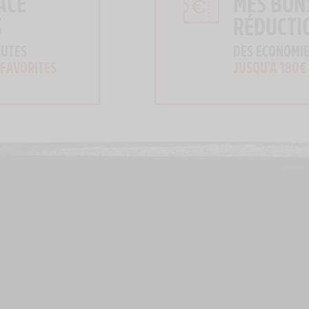
ACE
MES BON
S
RÉDUCTI
OUTES
DES ECONOMIE
 FAVORITES
JUSQU'À 180€