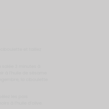
iboulette et taillez
au salée 3 minutes à
nir à l’huile de sésame
ngembre, la ciboulette
êlez les pois
s à l’huile d’olive.