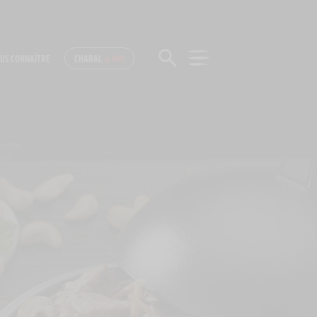
US CONNAÎTRE
CHARAL
& MOI