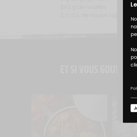
Le
240 g de nouilles
2 c. à s. de sauce soja salée
No
na
pe
No
B
po
cl
ET SI VOUS GOUTIEZ A
D
Pol
J