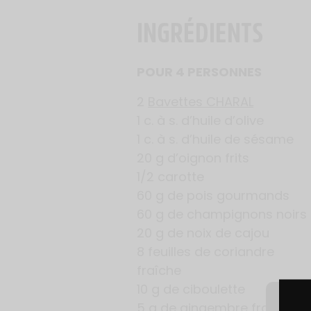
INGRÉDIENTS
POUR 4 PERSONNES
2
Bavettes CHARAL
1 c. à s. d’huile d’olive
1 c. à s. d’huile de sésame
20 g d’oignon frits
1/2 carotte
60 g de pois gourmands
60 g de champignons noirs
20 g de noix de cajou
8 feuilles de coriandre
fraîche
10 g de ciboulette
5 g de gingembre frais