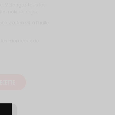
e. Mélangez tous les
 les noix de cajou.
oêlez à feu vif
à l’huile
z les morceaux de
ECETTE