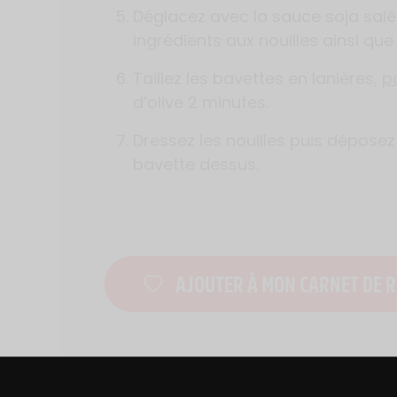
Déglacez avec la sauce soja salé
ingrédients aux nouilles ainsi que
Taillez les bavettes en lanières,
p
d’olive 2 minutes.
Dressez les nouilles puis dépose
bavette dessus.
AJOUTER À MON CARNET DE R
DES BONS PLANS AVEC CHARAL
& MOI