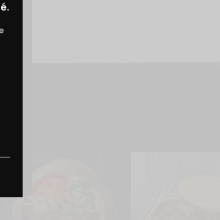
é.
re