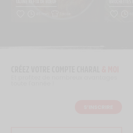
TAJINE KEFTA DE BOEUF
BROCHETTES 
45 min
Facile
6
CRÉEZ VOTRE COMPTE CHARAL
& MOI
Et profitez de nombreux avantages
toute l'année !
S’INSCRIRE