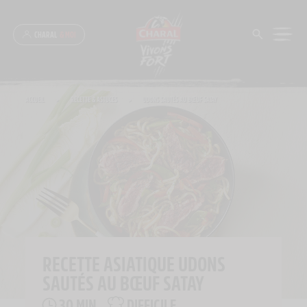
Panneau de gestion des cookies
CHARAL
& MOI
ACCUEIL
>
RECETTE & ASTUCES
>
UDONS SAUTÉS AU BŒUF SATAY
RECETTE ASIATIQUE UDONS
SAUTÉS AU BŒUF SATAY
30 MIN
DIFFICILE