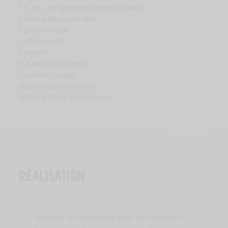
1 c. à c. de gingembre en poudre
1 botte de coriandre
1 gousse d’ail
1 citron vert
1 oignon
1/4 de chou chinois
1 poivron rouge
5 brins de ciboulette
30 ml d’ huile de sésame
RÉALISATION
Emincer les bavettes, puis les mariner 2