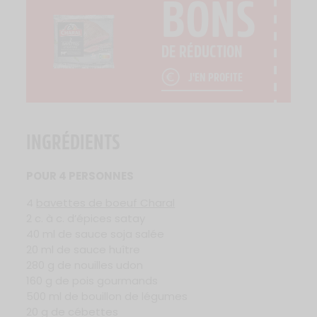
BONS
DE RÉDUCTION
J'EN PROFITE
INGRÉDIENTS
POUR 4 PERSONNES
4
bavettes de boeuf Charal
2 c. à c. d’épices satay
40 ml de sauce soja salée
20 ml de sauce huître
280 g de nouilles udon
160 g de pois gourmands
500 ml de bouillon de légumes
20 g de cébettes