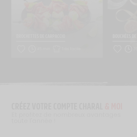
BROCHETTES DE CARPACCIO
BOUCHÉES DE
45 min
Très facile
3
CRÉEZ VOTRE COMPTE CHARAL
& MOI
Et profitez de nombreux avantages
toute l'année !