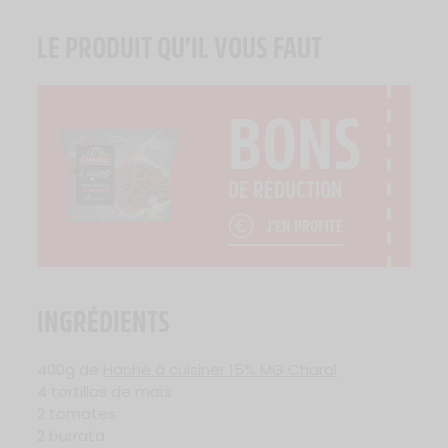
LE PRODUIT QU’IL VOUS FAUT
BONS
DE RÉDUCTION
J'EN PROFITE
INGRÉDIENTS
400g de
Haché à cuisiner 15% MG Charal
4 tortillas de maïs
2 tomates
2 burrata