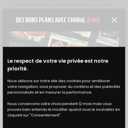
avant le garnissage. Cette étape les assouplit
légèrement et les rend plus faciles à plier sans se
DES BONS PLANS AVEC CHARAL
& MOI
casser.
IDÉES D’ACCOMPAGNEMENT
Ce wrap froid se suffit souvent à lui-même, mais
quelques petits extras font toute la différence.
Le respect de votre vie privée est notre
Du
gaspacho
en verrine apporte une touche
priorité.
estivale et légère en entrée.
BONS
Nous utilisons sur notre site des cookies pour améliorer
Pour un repas plus complet, accompagnez d’une
votre navigation, vous proposer du contenu et des publicités
poignée de
chips de légumes
(betterave,
DE RÉDUCTION
personnalisés et en mesurer la performance.
panais, carotte) qui apportent du croquant sans
alourdir.
Nous conservons votre choix pendant 12 mois mais vous
pouvez bien entendu le modifier quand vous le souhaitez en
cliquant sur "Consentement".
VARIANTES ET PERSONNALISATION