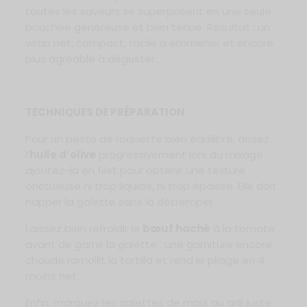
toutes les saveurs se superposent en une seule
bouchée généreuse et bien tenue. Résultat : un
wrap net, compact, facile à emmener et encore
plus agréable à déguster.
TECHNIQUES DE PRÉPARATION
Pour un pesto de roquette bien équilibré, dosez
l’
huile d’olive
progressivement lors du mixage :
ajoutez-la en filet pour obtenir une texture
onctueuse ni trop liquide, ni trop épaisse. Elle doit
napper la galette sans la détremper.
Laissez bien refroidir le
bœuf haché
à la tomate
avant de garnir la galette : une garniture encore
chaude ramollit la tortilla et rend le pliage en 4
moins net.
Enfin, marquez les galettes de maïs au grill juste