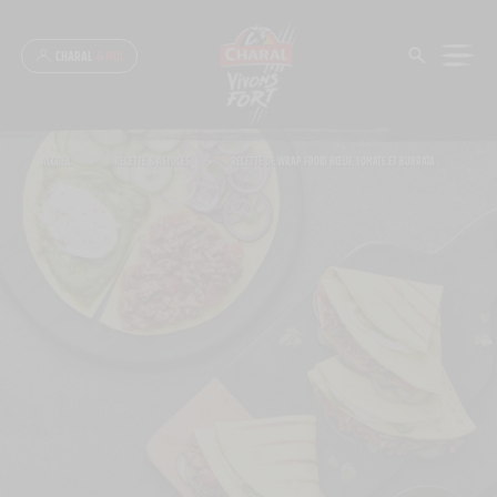
Panneau de gestion des cookies
CHARAL
& MOI
ACCUEIL
>
RECETTE & ASTUCES
>
RECETTE DE WRAP FROID BŒUF, TOMATE ET BURRATA