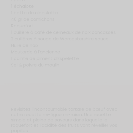
1 échalote
1 botte de ciboulette
40 gr de cornichons
Roquefort
1 cuillère à café de cerneaux de noix concassés
2 cuillères à soupe de Worcestershire sauce
Huile de noix
Moutarde à l’ancienne
1 pointe de piment d’Espelette
Sel & poivre du moulin
Revisitez l'incontournable tartare de bœuf avec
notre recette mi-figue mi-raisin. Une recette
simple et pleine de saveurs dans laquelle le
roquefort et l'acidité des fruits vont réveiller vos
papilles