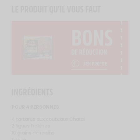
LE PRODUIT QU’IL VOUS FAUT
BONS
DE RÉDUCTION
J'EN PROFITE
INGRÉDIENTS
POUR 4 PERSONNES
4
tartares aux couteaux Charal
2 figues fraîches
10 grains de raisins
1 poire