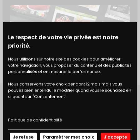
décorer de figues et raisins.
Accompagnez d’une salade ou de frites.
Le respect de votre vie privée est notre
priorité.
AJOUTER À MON CARNET DE RECETTE
BONS
Nous utilisons sur notre site des cookies pour améliorer
votre navigation, vous proposer du contenu et des publicités
DE RÉDUCTION
personnalisés et en mesurer la performance.
Nous conservons votre choix pendant 12 mois mais vous
pouvez bien entendu le modifier quand vous le souhaitez en
cliquant sur "Consentement".
ENVIE D'UN TARTARE DE BŒUF
Politique de confidentialité
?
Je refuse
Paramétrer mes choix
J'accepte