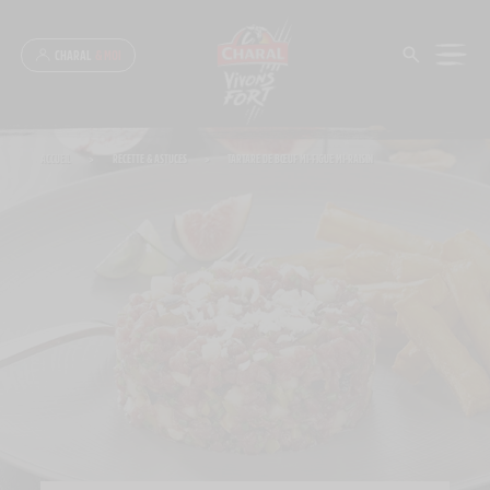
Panneau de gestion des cookies
CHARAL
& MOI
ACCUEIL
>
RECETTE & ASTUCES
>
TARTARE DE BŒUF MI-FIGUE MI-RAISIN