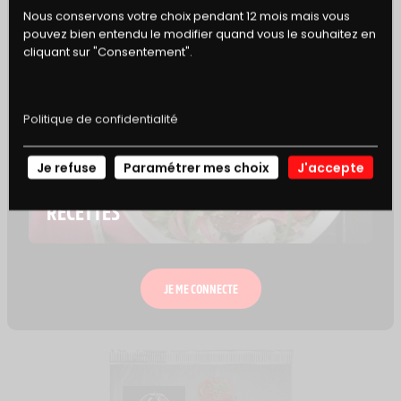
Nous conservons votre choix pendant 12 mois mais vous
amateurs de bière, une ambrée artisanale sera
pouvez bien entendu le modifier quand vous le souhaitez en
idéale.
cliquant sur "Consentement".
Politique de confidentialité
AJOUTER À MON CARNET DE RECETTE
Je refuse
Paramétrer mes choix
J'accepte
NOS
RECETTES
À TESTER AUSSI AVEC
JE ME CONNECTE