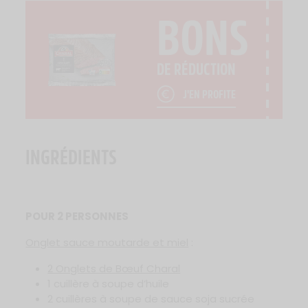
BONS
DE RÉDUCTION
J'EN PROFITE
INGRÉDIENTS
POUR 2 PERSONNES
Onglet sauce moutarde et miel
:
2 Onglets de Bœuf Charal
1 cuillère à soupe d’huile
2 cuillères à soupe de sauce soja sucrée