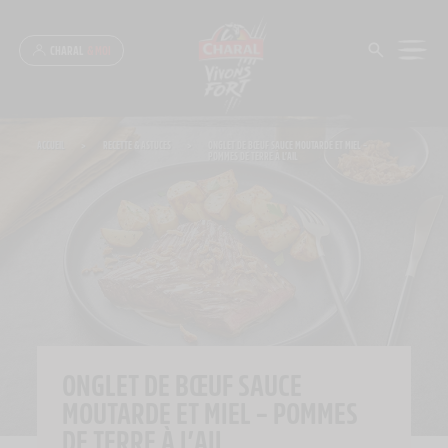
Panneau de gestion des cookies
CHARAL
& MOI
ACCUEIL
>
RECETTE & ASTUCES
>
ONGLET DE BŒUF SAUCE MOUTARDE ET MIEL –
POMMES DE TERRE À L’AIL
ONGLET DE BŒUF SAUCE
MOUTARDE ET MIEL – POMMES
DE TERRE À L’AIL