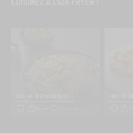
CUISINEZ À L'AIR FRYER !
STEAK HACHÉ ET POITRINE FUMÉE
BRICK BASQU
30 min
Très facile
3