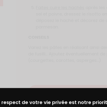
Faites cuire les hachés
après les 
sel et poivre, dressez le risotto e
déposez le haché et décorez de
parmesan.
CONSEILS
Variez les pâtes en réalisant ainsi de
de fusilli… Ajoutez éventuellement d
(courgettes, carottes, asperges…)
AJOUTER À MON CARNET DE R
DES BONS PLANS AVEC CHARAL
& MOI
 respect de votre vie privée est notre priorit