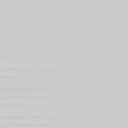
ent.
t faites suer l’oignon
lettes.
volaille à hauteur et
ouvelez l’opération
al dente ».
le parmesan râpé, 50 g
fiez l’assaisonnement.