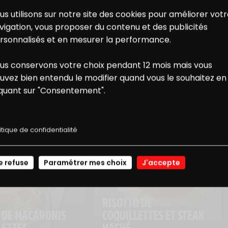
us utilisons sur notre site des cookies pour améliorer vot
vigation, vous proposer du contenu et des publicités
rsonnalisés et en mesurer la performance.
us conservons votre choix pendant 12 mois mais vous
ONS
NOS
USSI...
uvez bien entendu le modifier quand vous le souhaitez en
iquant sur "Consentement".
E RÉDUCTION
RECETTES
itique de confidentialité
JE ME CONNECTE
e refuse
Paramétrer mes choix
J'accepte
RISOTTO DE 
 DE MACARONIS 
COQUILLETTES ET STEAK 
LETTES
HACHÉ