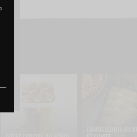
re
CANNELLONIS AU B
PÂTES FARCIES AU BOEUF
ET COMTÉ