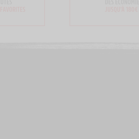
OUTES
DES ECONOMIE
 FAVORITES
JUSQU'À 180€