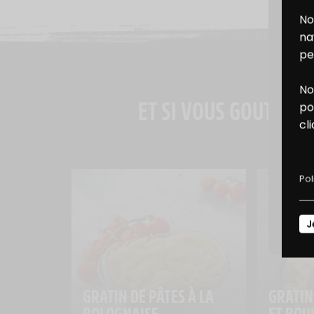
No
na
pe
No
B
ET SI VOUS GOUTIEZ A
po
cl
D
Pol
J
GRATIN DE PÂTES À LA 
GRATIN
BOLOGNAISE
ET BOU