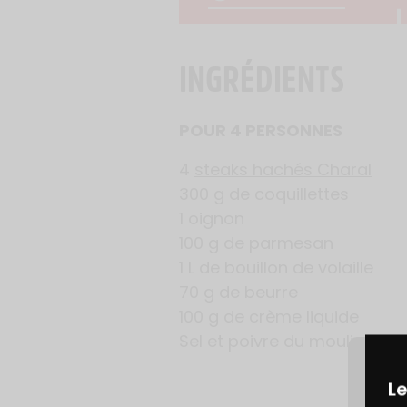
INGRÉDIENTS
POUR 4 PERSONNES
4
steaks hachés Charal
300 g de coquillettes
1 oignon
100 g de parmesan
1 L de bouillon de volaille
70 g de beurre
100 g de crème liquide
Sel et poivre du moulin
Le