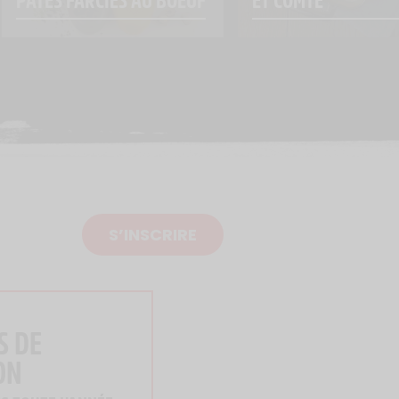
S’INSCRIRE
S DE
ON