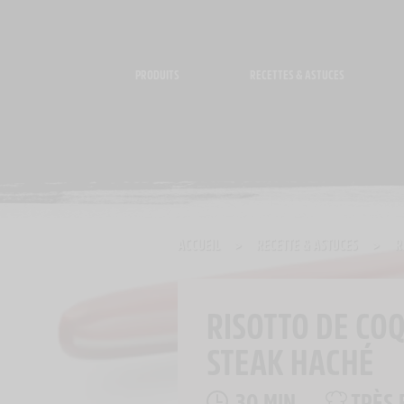
Panneau de gestion des cookies
PRODUITS
RECETTES & ASTUCES
ACCUEIL
>
RECETTE & ASTUCES
>
R
RISOTTO DE COQ
STEAK HACHÉ
30 MIN
TRÈS 