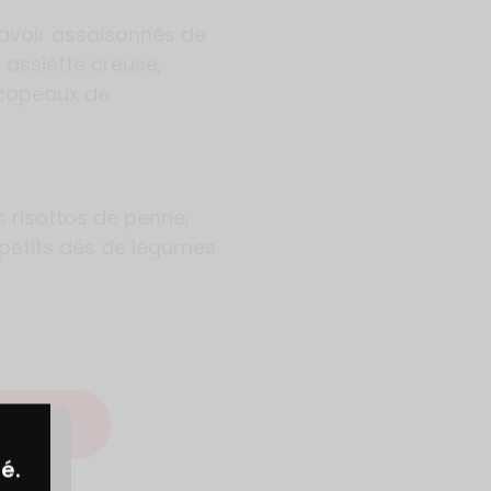
avoir assaisonnés de
n assiette creuse,
 copeaux de
s risottos de penne,
e petits dés de légumes
ECETTE
é.