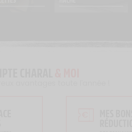
MPTE CHARAL
& MOI
reux avantages toute l'année !
ACE
MES BON
S
RÉDUCTI